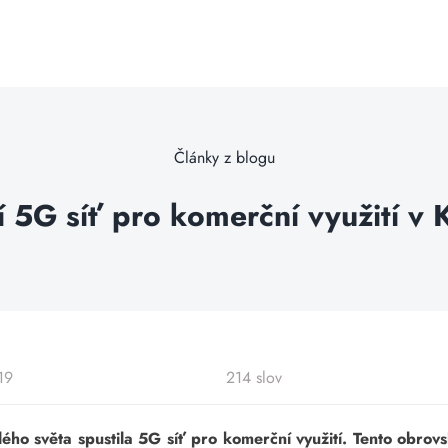
Články z blogu
í 5G síť pro komerční využití v K
19
214 slov
lého světa spustila 5G síť pro komerční využití. Tento obrov