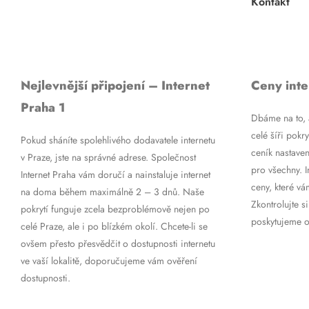
Kontakt
Nejlevnější připojení – Internet
Ceny inte
Praha 1
Dbáme na to, a
celé šíři pokry
Pokud sháníte spolehlivého dodavatele internetu
ceník nastaven
v Praze, jste na správné adrese. Společnost
pro všechny. 
Internet Praha vám doručí a nainstaluje internet
ceny, které vá
na doma během maximálně 2 – 3 dnů. Naše
Zkontrolujte si
pokrytí funguje zcela bezproblémově nejen po
poskytujeme op
celé Praze, ale i po blízkém okolí. Chcete-li se
ovšem přesto přesvědčit o dostupnosti internetu
ve vaší lokalitě, doporučujeme vám ověření
dostupnosti.