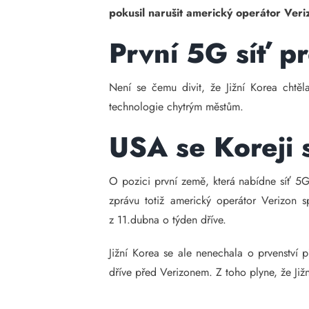
pokusil narušit americký operátor Veri
První 5G síť p
Není se čemu divit, že Jižní Korea chtěl
technologie chytrým městům.
USA se Koreji 
O pozici první země, která nabídne síť 5G 
zprávu totiž americký operátor Verizon s
z 11.dubna o týden dříve.
Jižní Korea se ale nenechala o prvenství 
dříve před Verizonem. Z toho plyne, že Jižn