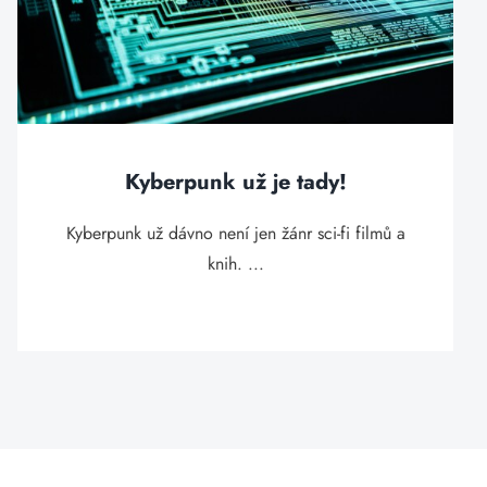
Kyberpunk už je tady!
Kyberpunk už dávno není jen žánr sci-fi filmů a
knih. ...