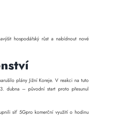
navýšit hospodářský růst a nabídnout nové
nství
rušilo plány Jižní Koreje. V reakci na tuto
ž 3. dubna – původní start proto přesunul
upnili síť 5Gpro komerční využití o hodinu