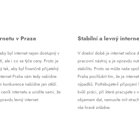
rnetu v Praze
Stabilní a levný interne
by byl internet nejen dostupný v
V dnešní době je internet velice d
tí, ale i co se týče ceny. Proto je
pracovní nástroj a je opravdu nutn
ý tak, aby byl finančně přijatelný
stabilitu. Proto se může naše spol
Internet Praha vám tedy nabídne
Praha pochlubit tím, že je internet
m konkurence nabídne jen stěží.
výpadků. Potřebujete-li připojení 
 ceník internetu a uvidíte sami, že
kvůli práci, při které pracujete s 
ravdu levný internet.
objemem dat, nemusíte mít strach
vše hravě zvládne.