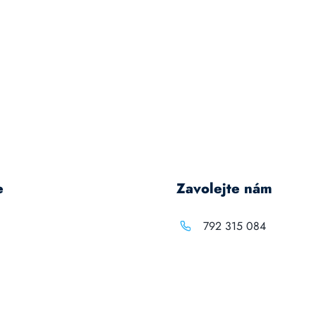
e
Zavolejte nám
792 315 084