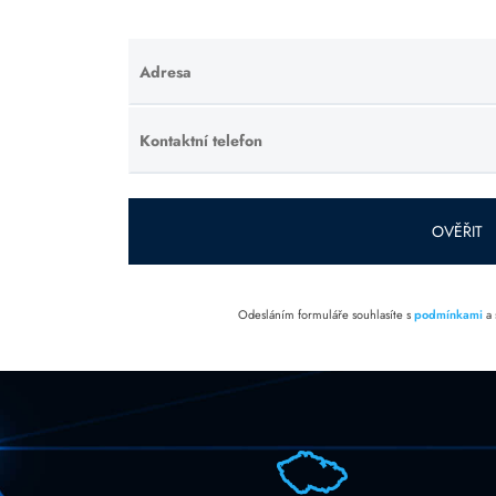
Adresa
Ponechte
toto pole
prázdné.
Kontaktní telefon
Ponechte
toto pole
prázdné.
OVĚŘIT
Odesláním formuláře souhlasíte s
podmínkami
a