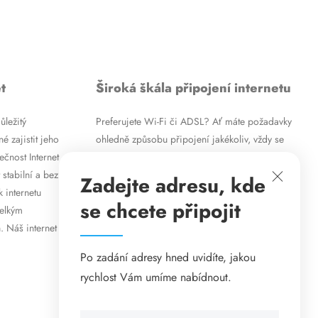
t
Široká škála připojení internetu
ůležitý
Preferujete Wi-Fi či ADSL? Ať máte požadavky
é zajistit jeho
ohledně způsobu připojení jakékoliv, vždy se
ečnost Internet
vám pokusíme vyjít vstříc. Kromě
 stabilní a bez
vysokorychlostního ADSL internetu nabízíme
Zadejte adresu, kde
k internetu
rovněž mobilní internet i levné internetové
se chcete připojit
velkým
připojení prostřednictvím Wi-Fi. Způsob
. Náš internet
připojení přizpůsobíme vašim specifickým
požadavkům.
Po zadání adresy hned uvidíte, jakou
rychlost Vám umíme nabídnout.