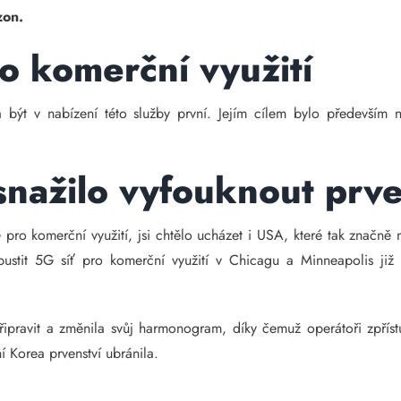
zon.
ro komerční využití
a být v nabízení této služby první. Jejím cílem bylo především 
snažilo vyfouknout prve
pro komerční využití, jsi chtělo ucházet i USA, které tak značně na
pustit 5G síť pro komerční využití v Chicagu a Minneapolis ji
připravit a změnila svůj harmonogram, díky čemuž operátoři zpříst
í Korea prvenství ubránila.