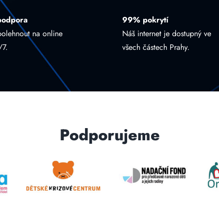
podpora
99% pokrytí
polehnout na online
Náš internet je dostupný ve
/7.
všech částech Prahy.
Podporujeme