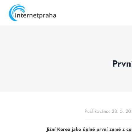
Skip
to
content
Prvn
Publikováno: 28. 5. 20
Jižní Korea jako úplně první země z ce