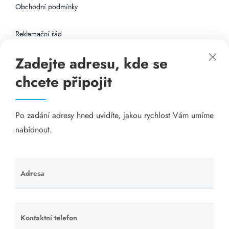
Obchodní podmínky
Reklamační řád
Zadejte adresu, kde se
Připojení k internetu
chcete připojit
Odkazy
Po zadání adresy hned uvidíte, jakou rychlost Vám umíme
Katalog A-seznam.cz
nabídnout.
Matrace - Purtex.sk
Visací zámky - TOKOZ
Adresa
Ponechte
toto pole
Poskytnutí sídla společnosti - YOURFIRM.CZ
prázdné.
Kontaktní telefon
Ponechte
Našim cílem je spokojený zákazník, který má stabilní