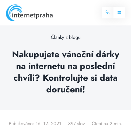
Skip
to
Toggl
content
Naviga
Domů
Články z blogu
Internet
Nakupujete vánoční dárky
na internetu na poslední
Balíčky internetu
Televize
chvíli? Kontrolujte si data
Více o internetu
Dostupnost
doručení!
Často hledané dotazy
Blog
Kontakt
Publikováno: 16. 12. 2021
397 slov
Čtení na 2 min.