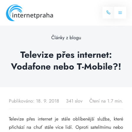
Skip
to
Toggl
content
Naviga
Domů
Články z blogu
Internet
Televize přes internet:
Vodafone nebo T-Mobile?!
Balíčky internetu
Televize
Více o internetu
Dostupnost
Často hledané dotazy
Publikováno: 18. 9. 2018
341 slov
Čtení na 1.7 min.
Blog
Televize přes internet je stále oblíbenější služba, které
Kontakt
přichází na chuť stále více lidí. Oproti satelitnímu nebo