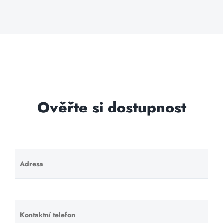
Ověřte si dostupnost
Adresa
Ponechte
toto pole
prázdné.
Kontaktní telefon
Ponechte