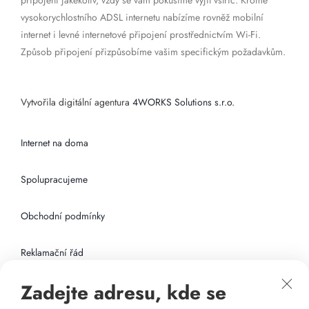
připojení jakékoliv, vždy se vám pokusíme vyjít vstříc. Kromě
vysokorychlostního ADSL internetu nabízíme rovněž mobilní
internet i levné internetové připojení prostřednictvím Wi-Fi.
Způsob připojení přizpůsobíme vašim specifickým požadavkům.
Vytvořila digitální agentura
4WORKS Solutions s.r.o.
Internet na doma
Spolupracujeme
Obchodní podmínky
Reklamační řád
Zadejte adresu, kde se
Připojení k internetu