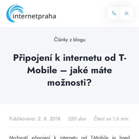
Skip
to
Toggl
content
Naviga
Domů
Články z blogu
Internet
Připojení k internetu od T-
Mobile – jaké máte
Balíčky internetu
Televize
možnosti?
Více o internetu
Dostupnost
Často hledané dotazy
Blog
Publikováno: 2. 8. 2018
320 slov
Čtení na 1.6 min.
Kontakt
Možností připojení k internetu od T-Mobile je hned