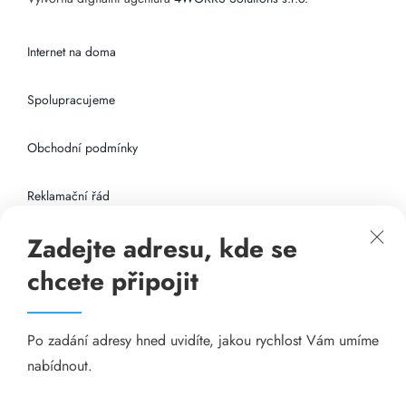
Internet na doma
Spolupracujeme
Obchodní podmínky
Reklamační řád
Zadejte adresu, kde se
Připojení k internetu
chcete připojit
Odkazy
Po zadání adresy hned uvidíte, jakou rychlost Vám umíme
Katalog A-seznam.cz
nabídnout.
Matrace - Purtex.sk