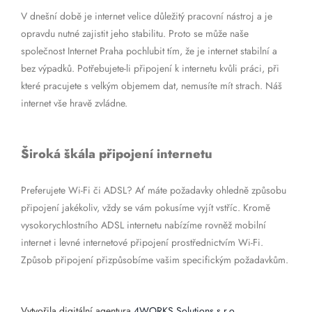
V dnešní době je internet velice důležitý pracovní nástroj a je
opravdu nutné zajistit jeho stabilitu. Proto se může naše
společnost Internet Praha pochlubit tím, že je internet stabilní a
bez výpadků. Potřebujete-li připojení k internetu kvůli práci, při
které pracujete s velkým objemem dat, nemusíte mít strach. Náš
internet vše hravě zvládne.
Široká škála připojení internetu
Preferujete Wi-Fi či ADSL? Ať máte požadavky ohledně způsobu
připojení jakékoliv, vždy se vám pokusíme vyjít vstříc. Kromě
vysokorychlostního ADSL internetu nabízíme rovněž mobilní
internet i levné internetové připojení prostřednictvím Wi-Fi.
Způsob připojení přizpůsobíme vašim specifickým požadavkům.
Vytvořila digitální agentura
4WORKS Solutions s.r.o.