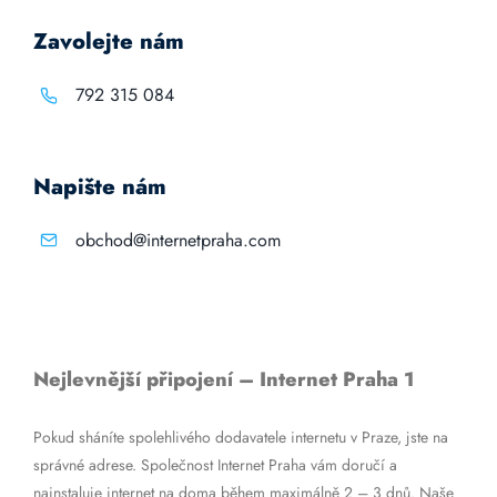
Zavolejte nám
792 315 084
Napište nám
obchod@internetpraha.com
Nejlevnější připojení – Internet Praha 1
Pokud sháníte spolehlivého dodavatele internetu v Praze, jste na
správné adrese. Společnost Internet Praha vám doručí a
nainstaluje internet na doma během maximálně 2 – 3 dnů. Naše