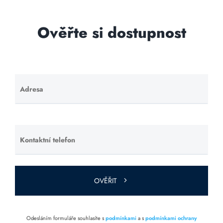
Ověřte si dostupnost
Adresa
Ponechte
toto pole
prázdné.
Kontaktní telefon
Ponechte
toto pole
prázdné.
OVĚŘIT
Odesláním formuláře souhlasíte s
podmínkami
a s
podmínkami ochrany