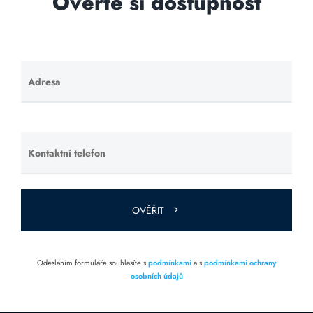
Ověřte si dostupnost
Adresa
Ponechte
toto pole
prázdné.
Kontaktní telefon
Ponechte
toto pole
prázdné.
OVĚŘIT
Odesláním formuláře souhlasíte s
podmínkami
a s
podmínkami ochrany
osobních údajů