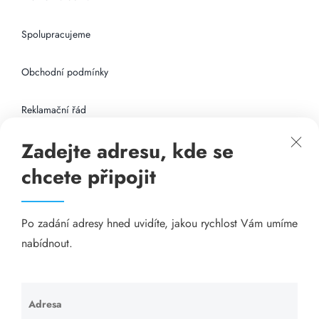
Spolupracujeme
Obchodní podmínky
Reklamační řád
Zadejte adresu, kde se
Připojení k internetu
chcete připojit
Odkazy
Po zadání adresy hned uvidíte, jakou rychlost Vám umíme
Katalog A-seznam.cz
nabídnout.
Matrace - Purtex.sk
Visací zámky - TOKOZ
Adresa
Ponechte