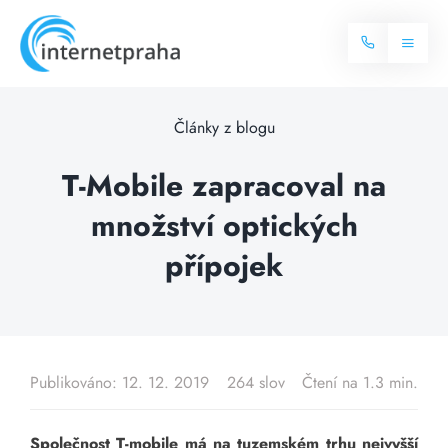
Skip
to
Toggl
content
Naviga
Domů
Články z blogu
Internet
T-Mobile zapracoval na
množství optických
Balíčky internetu
Televize
přípojek
Více o internetu
Dostupnost
Často hledané dotazy
Blog
Publikováno: 12. 12. 2019
264 slov
Čtení na 1.3 min.
Kontakt
Společnost T-mobile má na tuzemském trhu nejvyšší