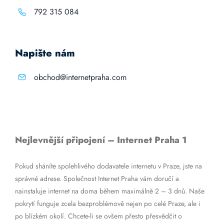
792 315 084
Napište nám
obchod@internetpraha.com
Nejlevnější připojení – Internet Praha 1
Pokud sháníte spolehlivého dodavatele internetu v Praze, jste na
správné adrese. Společnost Internet Praha vám doručí a
nainstaluje internet na doma během maximálně 2 – 3 dnů. Naše
pokrytí funguje zcela bezproblémově nejen po celé Praze, ale i
po blízkém okolí. Chcete-li se ovšem přesto přesvědčit o