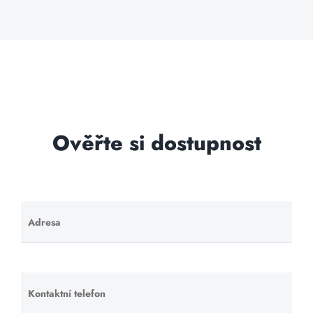
Ověřte si dostupnost
Adresa
Ponechte
toto pole
prázdné.
Kontaktní telefon
Ponechte