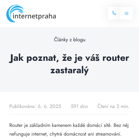
Skip
to
Toggl
content
Naviga
Domů
Články z blogu
Internet
Jak poznat, že je váš router
zastaralý
Balíčky internetu
Televize
Více o internetu
Dostupnost
Často hledané dotazy
Publikováno: 6. 6. 2025
591 slov
Čtení na 3 min.
Blog
Router je základním kamenem každé domácí sítě. Bez něj
Kontakt
nefunguje internet, chytrá domácnost ani streamování.