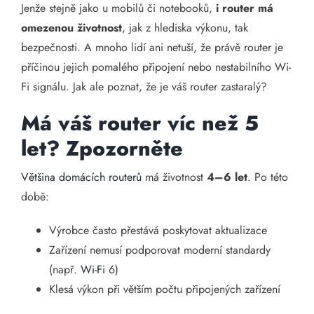
Jenže stejně jako u mobilů či notebooků,
i router má
omezenou životnost
, jak z hlediska výkonu, tak
bezpečnosti. A mnoho lidí ani netuší, že právě router je
příčinou jejich pomalého připojení nebo nestabilního Wi-
Fi signálu. Jak ale poznat, že je váš router zastaralý?
Má váš router víc než 5
let? Zpozorněte
Většina domácích routerů
má životnost
4–6 let
. Po této
době:
Výrobce často přestává poskytovat aktualizace
Zařízení nemusí podporovat moderní standardy
(např.
Wi-Fi
6)
Klesá výkon při větším počtu připojených zařízení