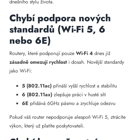
dnešního stylu života.
Chybí podpora nových
standardů (Wi-Fi 5, 6
nebo 6E)
Routery, které podporují pouze
Wi-Fi 4
dnes již
zásadně omezují rychlost
i dosah. Novější standardy
jako Wi-Fi:
5 (802.11ac)
přináší vyšší rychlost a stabilitu
6 (802.11ax)
zlepšuje práci v husté síti
6E
přidává 6GHz pásmo a zrychluje odezvu
Pokud váš router nepodporuje alespoň Wi-Fi 5, ztrácíte
výkon, který už platíte poskytovateli.