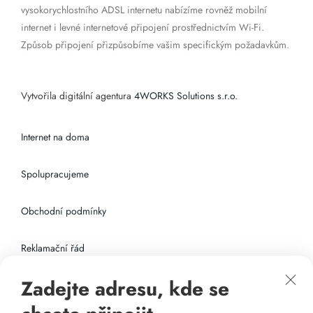
vysokorychlostního ADSL internetu nabízíme rovněž mobilní
internet i levné internetové připojení prostřednictvím Wi-Fi.
Způsob připojení přizpůsobíme vašim specifickým požadavkům.
Vytvořila digitální agentura
4WORKS Solutions s.r.o.
Internet na doma
Spolupracujeme
Obchodní podmínky
Reklamační řád
Zadejte adresu, kde se
Připojení k internetu