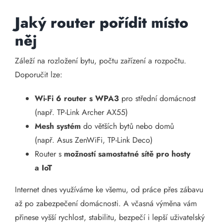
Jaký router pořídit místo
něj
Záleží na rozložení bytu, počtu zařízení a rozpočtu.
Doporučit lze:
Wi-Fi 6 router s WPA3
pro střední domácnost
(např. TP-Link Archer AX55)
Mesh systém
do větších bytů nebo domů
(např. Asus ZenWiFi, TP-Link Deco)
Router s
možností samostatné sítě pro hosty
a IoT
Internet dnes využíváme ke všemu, od práce přes zábavu
až po zabezpečení domácnosti. A včasná výměna vám
přinese vyšší rychlost, stabilitu, bezpečí i lepší uživatelský