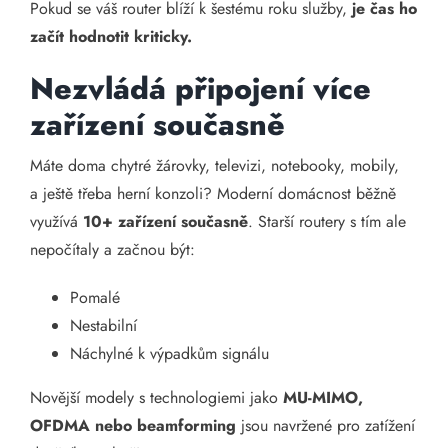
Pokud se váš router blíží k šestému roku služby,
je čas ho
začít hodnotit kriticky.
Nezvládá připojení více
zařízení současně
Máte doma chytré žárovky, televizi, notebooky, mobily,
a ještě třeba herní konzoli? Moderní domácnost běžně
využívá
10+ zařízení současně
. Starší routery s tím ale
nepočítaly a začnou být:
Pomalé
Nestabilní
Náchylné k výpadkům signálu
Novější modely s technologiemi jako
MU-MIMO,
OFDMA nebo beamforming
jsou navržené pro zatížení