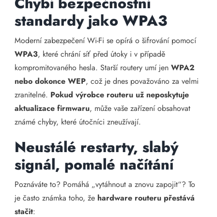
Chybí bezpečnostní
standardy jako WPA3
Moderní zabezpečení Wi-Fi se opírá o šifrování pomocí
WPA3
, které chrání síť před útoky i v případě
kompromitovaného hesla. Starší routery umí jen
WPA2
nebo dokonce WEP
, což je dnes považováno za velmi
zranitelné.
Pokud výrobce routeru už neposkytuje
aktualizace firmwaru
, může vaše zařízení obsahovat
známé chyby, které útočníci zneužívají.
Neustálé restarty, slabý
signál, pomalé načítání
Poznáváte to? Pomáhá „vytáhnout a znovu zapojit“? To
je často známka toho, že
hardware routeru přestává
stačit
: