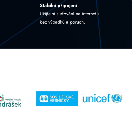
Stabilní připojení
Užijte si surfování na internetu
bez výpadků a poruch.