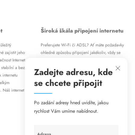
t
Široká škála připojení internetu
ůležitý
Preferujete Wi-Fi či ADSL? Ať máte požadavky
é zajistit jeho
ohledně způsobu připojení jakékoliv, vždy se
ečnost Internet
vám pokusíme vyjít vstříc. Kromě
 stabilní a bez
vysokorychlostního ADSL internetu nabízíme
Zadejte adresu, kde
k internetu
rovněž mobilní internet i levné internetové
se chcete připojit
velkým
připojení prostřednictvím Wi-Fi. Způsob
. Náš internet
připojení přizpůsobíme vašim specifickým
požadavkům.
Po zadání adresy hned uvidíte, jakou
rychlost Vám umíme nabídnout.
Adresa