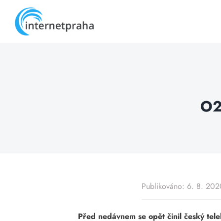
Skip
to
content
O2 
Publikováno: 6. 8. 202
Před nedávnem se opět činil český tele