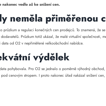
 nakonec vedlo až ke snížení cen.
ály neměla přiměřenou 
ná o průzkum a regulaci konečných cen prodejců. To znamená, že se
 dodavatelů. Průzkum totiž ukázal, že malé virtuální společnosti, me
i data od O2 v nepřiměřené velkoobchodní nabídce.
ekvátní výdělek
e data pohybovala. Pro O2 se jednalo o poměrně výhodný obchod, j
r pod cenovým stropem. I proto nakonec úřad nakázal snížení cen,