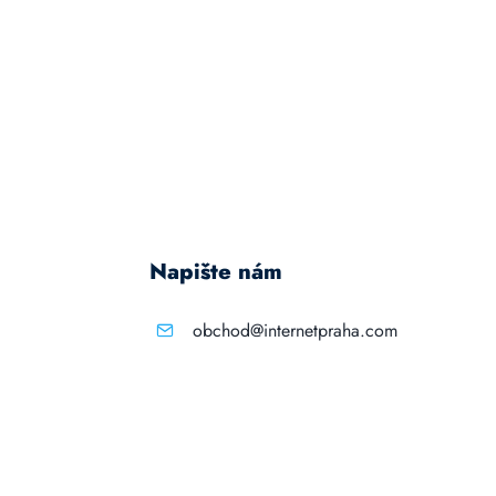
Napište nám
obchod@internetpraha.com