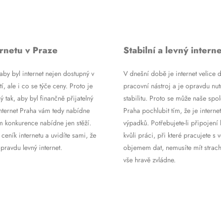
rnetu v Praze
Stabilní a levný interne
by byl internet nejen dostupný v
V dnešní době je internet velice d
tí, ale i co se týče ceny. Proto je
pracovní nástroj a je opravdu nutn
ý tak, aby byl finančně přijatelný
stabilitu. Proto se může naše spol
Internet Praha vám tedy nabídne
Praha pochlubit tím, že je internet
m konkurence nabídne jen stěží.
výpadků. Potřebujete-li připojení 
 ceník internetu a uvidíte sami, že
kvůli práci, při které pracujete s 
ravdu levný internet.
objemem dat, nemusíte mít strach
vše hravě zvládne.