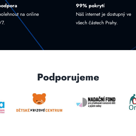
podpora
99% pokrytí
polehnout na online
Náš internet je dostupný ve
/7.
všech částech Prahy.
Podporujeme