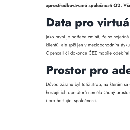
zprostředkovávané společností O2. Vše
Data pro virtu
Jako první je potřeba zmínit, že se nejed
klientů, ale spíš jen v meziobchodním styku
Opencall či dokonce ČEZ mobile odebíral
Prostor pro ad
Důvod zásahu byl totiž strop, na kterém s
hostujících operátorů neměla žádný prosto
i pro hostující společnosti.