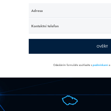
Adresa
Ponechte
toto pole
prázdné.
Kontaktní telefon
Ponechte
toto pole
prázdné.
OVĚŘIT
Odesláním formuláře souhlasíte s
podmínkami
a