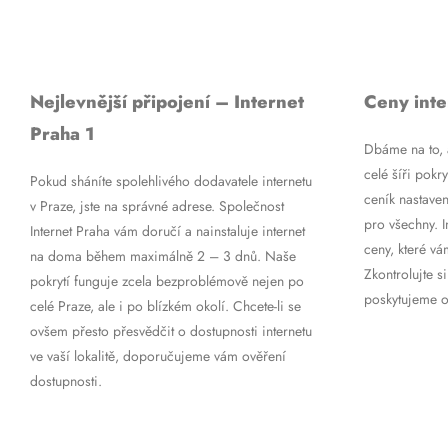
Nejlevnější připojení – Internet
Ceny inte
Praha 1
Dbáme na to, a
celé šíři pokry
Pokud sháníte spolehlivého dodavatele internetu
ceník nastaven
v Praze, jste na správné adrese. Společnost
pro všechny. 
Internet Praha vám doručí a nainstaluje internet
ceny, které vá
na doma během maximálně 2 – 3 dnů. Naše
Zkontrolujte si
pokrytí funguje zcela bezproblémově nejen po
poskytujeme op
celé Praze, ale i po blízkém okolí. Chcete-li se
ovšem přesto přesvědčit o dostupnosti internetu
ve vaší lokalitě, doporučujeme vám ověření
dostupnosti.