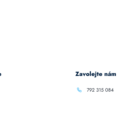
e
Zavolejte nám
792 315 084