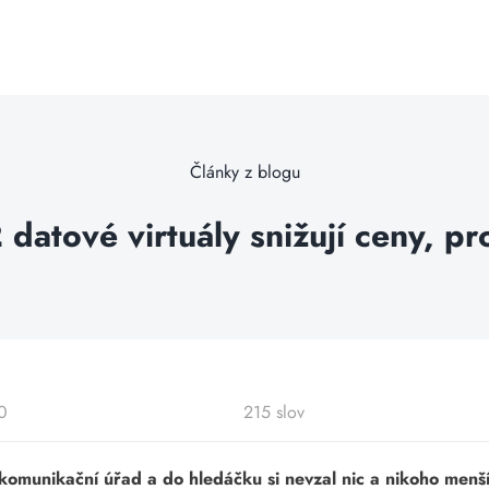
Články z blogu
datové virtuály snižují ceny, pr
0
215 slov
komunikační úřad a do hledáčku si nevzal nic a nikoho menšíh