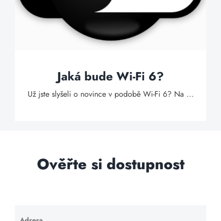
Jaká bude Wi-Fi 6?
Už jste slyšeli o novince v podobě Wi-Fi 6? Na ...
Ověřte si dostupnost
Adresa