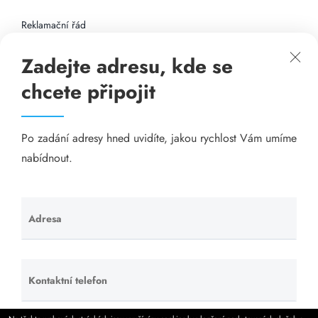
Reklamační řád
Zadejte adresu, kde se
Připojení k internetu
chcete připojit
Odkazy
Po zadání adresy hned uvidíte, jakou rychlost Vám umíme
Katalog A-seznam.cz
nabídnout.
Matrace - Purtex.sk
Visací zámky - TOKOZ
Adresa
Ponechte
toto pole
Poskytnutí sídla společnosti - YOURFIRM.CZ
prázdné.
Kontaktní telefon
Ponechte
Našim cílem je spokojený zákazník, který má stabilní
toto pole
levný a rychlý internet, na který se může spolehnout.