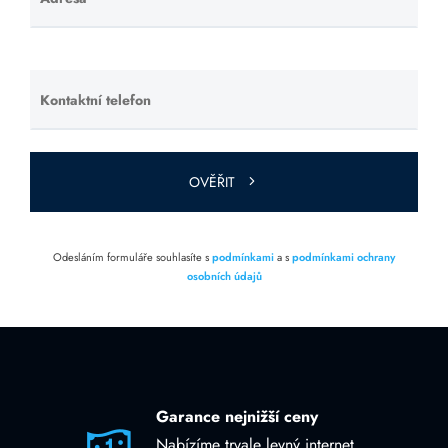
Ponechte
toto pole
prázdné.
Kontaktní telefon
Ponechte
toto pole
prázdné.
OVĚŘIT
Odesláním formuláře souhlasíte s
podmínkami
a s
podmínkami ochrany
osobních údajů
Garance nejnižší ceny
Nabízíme trvale levný internet