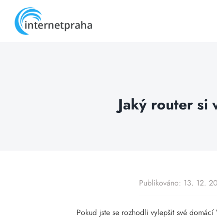
Skip
to
content
Jaký router si
Publikováno: 13. 12. 2
Pokud jste se rozhodli vylepšit své domácí 