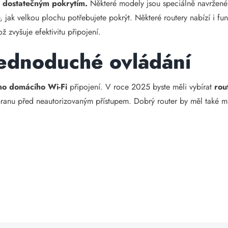
s dostatečným pokrytím.
Některé modely jsou speciálně navržené 
e, jak velkou plochu potřebujete pokrýt. Některé routery nabízí i f
ož zvyšuje efektivitu připojení.
jednoduché ovládání
ho domácího Wi-Fi
připojení. V roce 2025 byste měli vybírat
rou
chranu před neautorizovaným přístupem. Dobrý router by měl také mít