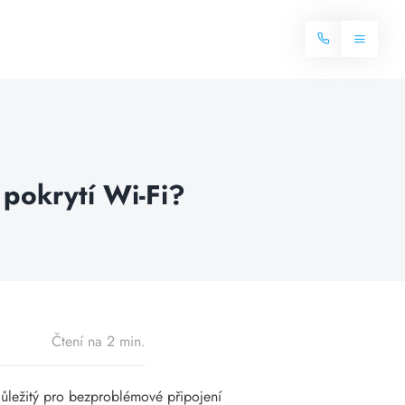
Toggle
Navigat
Domů
Internet
 pokrytí Wi-Fi?
Balíčky internetu
Televize
Více o internetu
Dostupnost
Často hledané dotazy
Blog
Čtení na 2 min.
Kontakt
ůležitý pro bezproblémové připojení