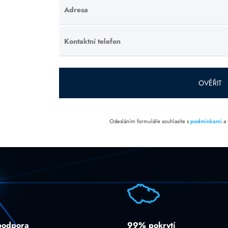
Adresa
Ponechte
toto pole
prázdné.
Kontaktní telefon
Ponechte
toto pole
prázdné.
OVĚŘIT
Odesláním formuláře souhlasíte s
podmínkami
a
podpora
99% pokrytí