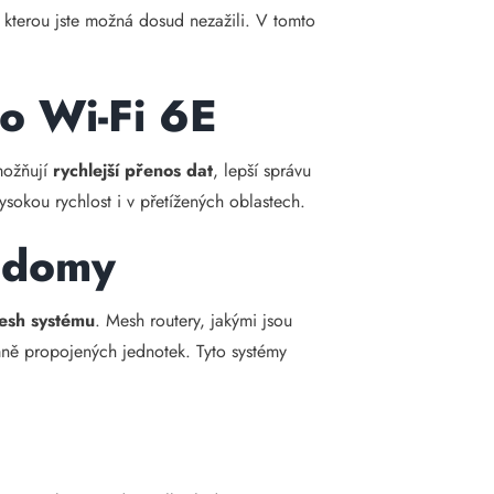
, kterou jste možná dosud nezažili. V tomto
bo Wi-Fi 6E
možňují
rychlejší přenos dat
, lepší správu
vysokou rychlost i v přetížených oblastech.
é domy
mesh systému
. Mesh routery, jakými jsou
jemně propojených jednotek. Tyto systémy