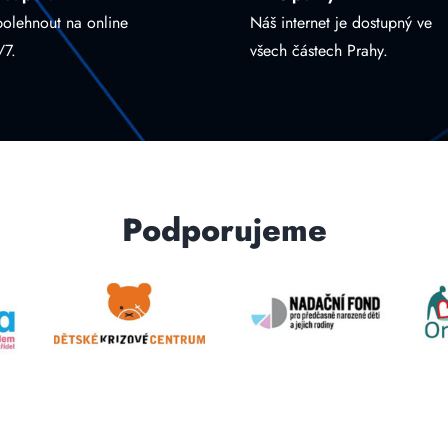
polehnout na online
Náš internet je dostupný ve
/7.
všech částech Prahy.
Podporujeme