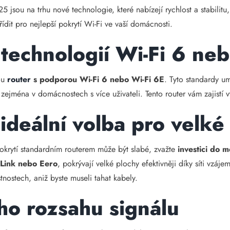
 jsou na trhu nové technologie, které nabízejí rychlost a stabilitu
řídit pro nejlepší pokrytí Wi-Fi ve vaší domácnosti.
 technologií Wi-Fi 6 ne
bou
router
s podporou Wi-Fi 6 nebo Wi-Fi 6E
. Tyto standardy u
e zejména v domácnostech s více uživateli. Tento router vám zajistí 
ideální volba pro velk
okrytí standardním routerem může být slabé, zvažte
investici do 
-Link nebo Eero
, pokrývají velké plochy efektivněji díky síti vzá
ístnostech, aniž byste museli tahat kabely.
o rozsahu signálu