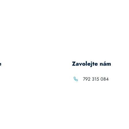
e
Zavolejte nám
792 315 084