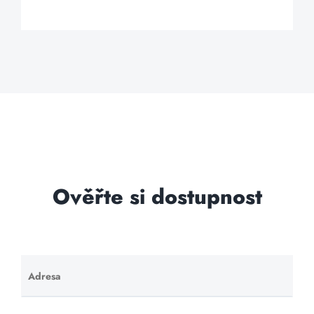
Ověřte si dostupnost
Adresa
Ponechte
toto pole