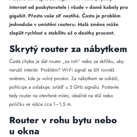
internet od poskytovatele i všude v domě kabely pro
gigabit. Přesto vaše síť nestíhá. Často je problém
jednoduše v umístění routeru. Malá změna může
zlepšit rychlost a stabilitu až o desítky procent.
Skrytý router za nábytkem
Častá chyba je dát router „za roh“ nebo za skříňku, aby
nerušil interiér. Problém? Wi-Fi signál se šíří rovněž
směrem, kde je volný prostor. Za nábytkem se odráží,
pohlcuje a oslabuje, zvlášť u 5 GHz signálu. Postavte
tedy router na otevřené místo, ideálně na stůl nebo
poličku ve výšce cca 1–1,5 m.
Router v rohu bytu nebo
u okna