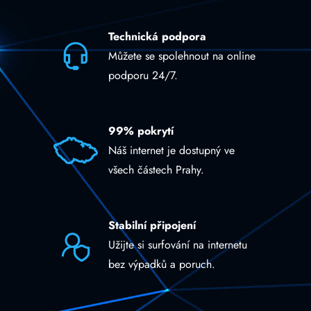
Technická podpora
Můžete se spolehnout na online
podporu 24/7.
99% pokrytí
Náš internet je dostupný ve
všech částech Prahy.
Stabilní připojení
Užijte si surfování na internetu
bez výpadků a poruch.