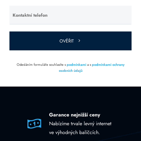
prázdné.
Kontaktní telefon
Ponechte
toto pole
prázdné.
OVĚŘIT
Odesláním formuláře souhlasíte s
podmínkami
a s
podmínkami ochrany
osobních údajů
Garance nejnižší ceny
Nabízíme trvale levný internet
ve výhodných balíčcích.