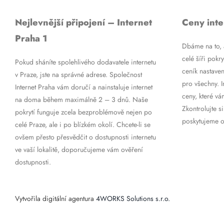
Nejlevnější připojení – Internet
Ceny inte
Praha 1
Dbáme na to, a
celé šíři pokry
Pokud sháníte spolehlivého dodavatele internetu
ceník nastaven
v Praze, jste na správné adrese. Společnost
pro všechny. 
Internet Praha vám doručí a nainstaluje internet
ceny, které vá
na doma během maximálně 2 – 3 dnů. Naše
Zkontrolujte si
pokrytí funguje zcela bezproblémově nejen po
poskytujeme op
celé Praze, ale i po blízkém okolí. Chcete-li se
ovšem přesto přesvědčit o dostupnosti internetu
ve vaší lokalitě, doporučujeme vám ověření
dostupnosti.
Vytvořila digitální agentura
4WORKS Solutions s.r.o.