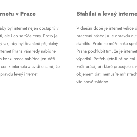
rnetu v Praze
Stabilní a levný interne
by byl internet nejen dostupný v
V dnešní době je internet velice d
tí, ale i co se týče ceny. Proto je
pracovní nástroj a je opravdu nutn
ý tak, aby byl finančně přijatelný
stabilitu. Proto se může naše spol
Internet Praha vám tedy nabídne
Praha pochlubit tím, že je internet
m konkurence nabídne jen stěží.
výpadků. Potřebujete-li připojení 
 ceník internetu a uvidíte sami, že
kvůli práci, při které pracujete s 
ravdu levný internet.
objemem dat, nemusíte mít strach
vše hravě zvládne.