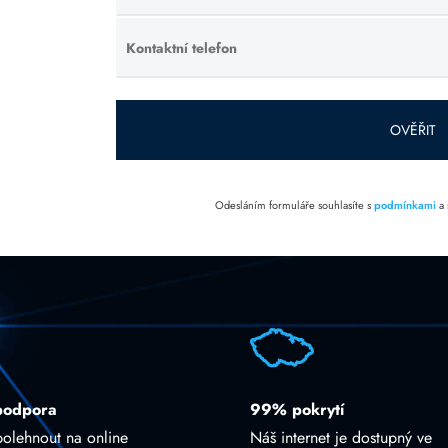
toto pole
prázdné.
Kontaktní telefon
Ponechte
toto pole
prázdné.
OVĚŘIT
Odesláním formuláře souhlasíte s
podmínkami
a
podpora
99% pokrytí
polehnout na online
Náš internet je dostupný ve