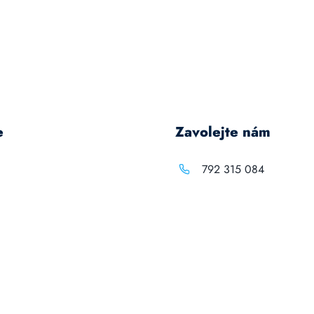
e
Zavolejte nám
792 315 084