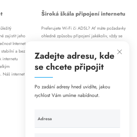
t
Široká škála připojení internetu
ůležitý
Preferujete Wi-Fi či ADSL? Ať máte požadavky
é zajistit jeho
ohledně způsobu připojení jakékoliv, vždy se
ečnost Internet
vám pokusíme vyjít vstříc. Kromě
 stabilní a bez
vysokorychlostního ADSL internetu nabízíme
Zadejte adresu, kde
k internetu
rovněž mobilní internet i levné internetové
se chcete připojit
velkým
připojení prostřednictvím Wi-Fi. Způsob
. Náš internet
připojení přizpůsobíme vašim specifickým
požadavkům.
Po zadání adresy hned uvidíte, jakou
rychlost Vám umíme nabídnout.
Adresa
Ponechte
toto pole
prázdné.