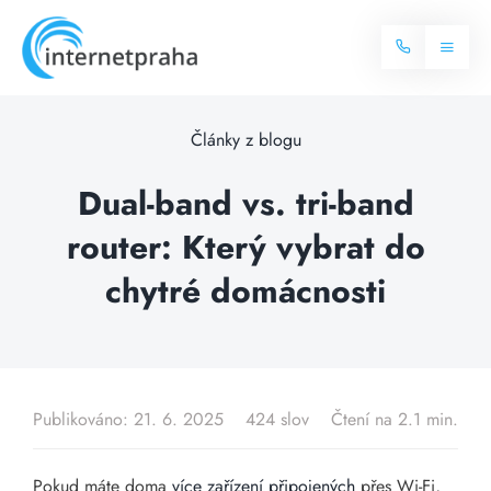
Skip
to
Toggl
content
Naviga
Domů
Články z blogu
Internet
Dual-band vs. tri-band
router: Který vybrat do
Balíčky internetu
Televize
chytré domácnosti
Více o internetu
Dostupnost
Často hledané dotazy
Blog
Publikováno: 21. 6. 2025
424 slov
Čtení na 2.1 min.
Kontakt
Pokud máte doma
více zařízení připojených
přes Wi-Fi,