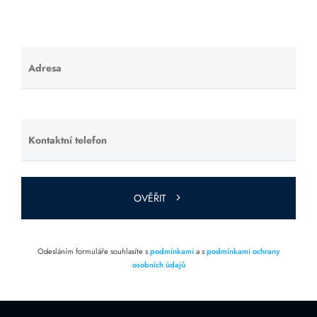
Adresa
Ponechte
toto pole
prázdné.
Kontaktní telefon
Ponechte
toto pole
prázdné.
OVĚŘIT
Odesláním formuláře souhlasíte s
podmínkami
a s
podmínkami ochrany
osobních údajů