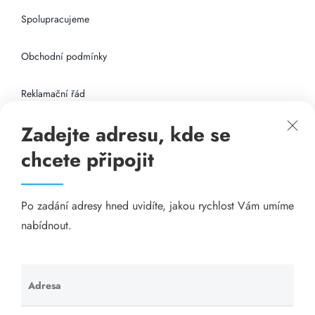
Spolupracujeme
Obchodní podmínky
Reklamační řád
Zadejte adresu, kde se
Připojení k internetu
chcete připojit
Odkazy
Po zadání adresy hned uvidíte, jakou rychlost Vám umíme
Katalog A-seznam.cz
nabídnout.
Matrace - Purtex.sk
Visací zámky - TOKOZ
Adresa
Ponechte
toto pole