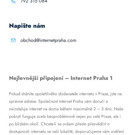
792 315 084
Napište nám
obchod@internetpraha.com
Nejlevnější připojení – Internet Praha 1
Pokud sháníte spolehlivého dodavatele internetu v Praze, jste na
správné adrese. Společnost Internet Praha vám doručí a
nainstaluje internet na doma během maximálně 2 – 3 dnů. Naše
pokrytí funguje zcela bezproblémově nejen po celé Praze, ale i
po blízkém okolí. Chcete-li se ovšem přesto přesvědčit o
dostupnosti internetu ve vaší lokalitě, doporučujeme vám ověření