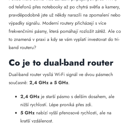
od telefonů přes notebooky až po chytrá světla a kamery,
pravděpodobně jste už někdy narazili na zpomalení nebo
výpadky signálu. Moderní routery přicházejí s více
frekvenčními pásmy, která pomáhají rozložit zátěž. Ale co
to znamená v praxi a kdy se vám vyplatí investovat do tri-
band routeru?
Co je to dual-band router
Dual-band router vysílá Wi-Fi signál ve dvou pásmech
současně:
2,4 GHz a 5 GHz
.
2,4 GHz
je starší pásmo s delším dosahem, ale
nižší rychlostí. Lépe proniká přes zdi.
5 GHz
nabízí vyšší přenosové rychlosti, ale na
kratší vzdálenost.