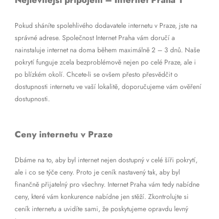
Nejlevnější připojení – Internet Praha 1
Pokud sháníte spolehlivého dodavatele internetu v Praze, jste na
správné adrese. Společnost Internet Praha vám doručí a
nainstaluje internet na doma během maximálně 2 – 3 dnů. Naše
pokrytí funguje zcela bezproblémově nejen po celé Praze, ale i
po blízkém okolí. Chcete-li se ovšem přesto přesvědčit o
dostupnosti internetu ve vaší lokalitě, doporučujeme vám ověření
dostupnosti.
Ceny internetu v Praze
Dbáme na to, aby byl internet nejen dostupný v celé šíři pokrytí,
ale i co se týče ceny. Proto je ceník nastavený tak, aby byl
finančně přijatelný pro všechny. Internet Praha vám tedy nabídne
ceny, které vám konkurence nabídne jen stěží. Zkontrolujte si
ceník internetu a uvidíte sami, že poskytujeme opravdu levný