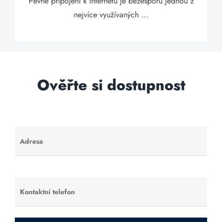
Pevné připojení k internetu je bezesporu jednou z
nejvíce využívaných ...
Ověřte si dostupnost
Adresa
Ponechte
toto pole
prázdné.
Kontaktní telefon
Ponechte
toto pole
prázdné.