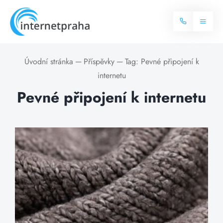
Skip
to
Toggl
content
Naviga
Domů
Úvodní stránka
─
Příspěvky
─
Tag:
Pevné připojení k
internetu
Internet
Pevné připojení k internetu
Balíčky internetu
Televize
Více o internetu
Dostupnost
Často hledané dotazy
Blog
Kontakt