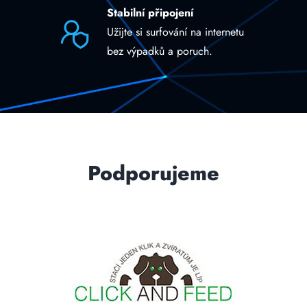
Stabilní připojení
Užijte si surfování na internetu
bez výpadků a poruch.
Podporujeme