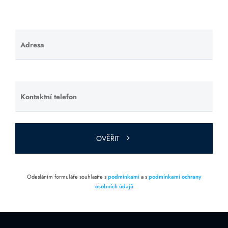
Adresa
Ponechte
toto pole
prázdné.
Kontaktní telefon
Ponechte
toto pole
prázdné.
OVĚŘIT
Odesláním formuláře souhlasíte s
podmínkami
a s
podmínkami ochrany
osobních údajů