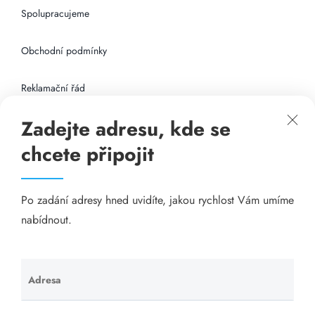
Spolupracujeme
Obchodní podmínky
Reklamační řád
Zadejte adresu, kde se
Připojení k internetu
chcete připojit
Odkazy
Po zadání adresy hned uvidíte, jakou rychlost Vám umíme
Katalog A-seznam.cz
nabídnout.
Matrace - Purtex.sk
Visací zámky - TOKOZ
Adresa
Ponechte
toto pole
Poskytnutí sídla společnosti - YOURFIRM.CZ