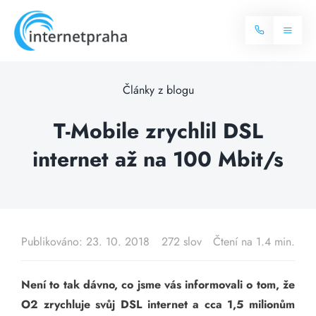
Skip
to
Toggl
content
Naviga
Domů
Články z blogu
Internet
T-Mobile zrychlil DSL
internet až na 100 Mbit/s
Balíčky internetu
Televize
Více o internetu
Dostupnost
Často hledané dotazy
Publikováno: 23. 10. 2018
272 slov
Čtení na 1.4 min.
Blog
Není to tak dávno, co jsme vás informovali o tom, že
Kontakt
O2 zrychluje svůj DSL internet a cca 1,5 milionům