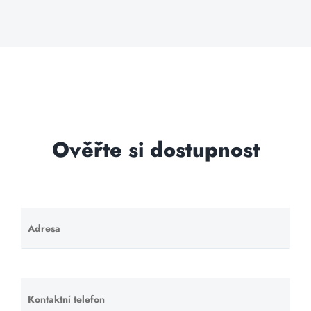
Ověřte si dostupnost
Adresa
Ponechte
toto pole
prázdné.
Kontaktní telefon
Ponechte