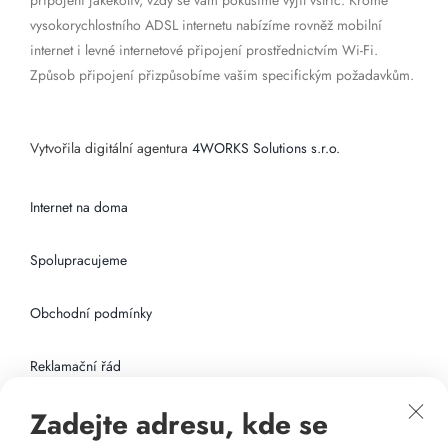
připojení jakékoliv, vždy se vám pokusíme vyjít vstříc. Kromě
vysokorychlostního ADSL internetu nabízíme rovněž mobilní
internet i levné internetové připojení prostřednictvím Wi-Fi.
Způsob připojení přizpůsobíme vašim specifickým požadavkům.
Vytvořila digitální agentura
4WORKS Solutions s.r.o.
Internet na doma
Spolupracujeme
Obchodní podmínky
Reklamační řád
Zadejte adresu, kde se
Připojení k internetu