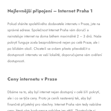
Nejlevnější připojení – Internet Praha 1
Pokud sháníte spolehlivého dodavatele internetu v Praze, jste na
správné adrese. Společnost Internet Praha vám doručí a
nainstaluje internet na doma během maximálně 2 – 3 dnů. Naše
pokrytí funguje zcela bezproblémově nejen po celé Praze, ale i
po blízkém okolí. Chcete-li se ovšem přesto přesvědčit o
dostupnosti internetu ve vaší lokalitě, doporučujeme vám ověření
dostupnosti.
Ceny internetu v Praze
Dbáme na to, aby byl internet nejen dostupný v celé šíři pokrytí,
ale i co se týče ceny. Proto je ceník nastavený tak, aby byl
finančně přijatelný pro všechny. Internet Praha vám tedy nabídne
ceny, které vám konkurence nabídne jen stěží. Zkontrolujte si