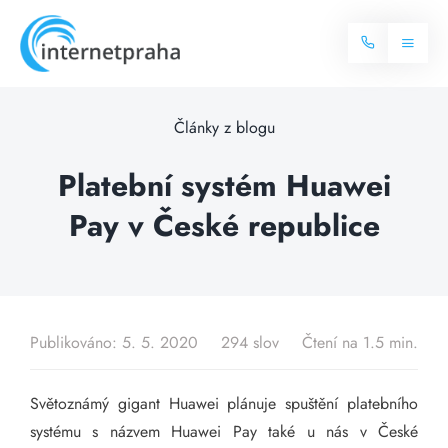
Skip
to
Toggl
content
Naviga
Domů
Články z blogu
Internet
Platební systém Huawei
Pay v České republice
Balíčky internetu
Televize
Více o internetu
Dostupnost
Často hledané dotazy
Publikováno: 5. 5. 2020
294 slov
Čtení na 1.5 min.
Blog
Světoznámý gigant Huawei plánuje spuštění platebního
Kontakt
systému s názvem Huawei Pay také u nás v České