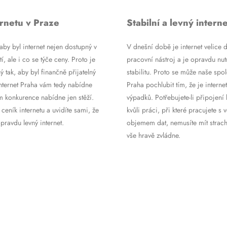
rnetu v Praze
Stabilní a levný interne
by byl internet nejen dostupný v
V dnešní době je internet velice d
tí, ale i co se týče ceny. Proto je
pracovní nástroj a je opravdu nutn
ý tak, aby byl finančně přijatelný
stabilitu. Proto se může naše spol
Internet Praha vám tedy nabídne
Praha pochlubit tím, že je internet
m konkurence nabídne jen stěží.
výpadků. Potřebujete-li připojení 
 ceník internetu a uvidíte sami, že
kvůli práci, při které pracujete s 
ravdu levný internet.
objemem dat, nemusíte mít strach
vše hravě zvládne.