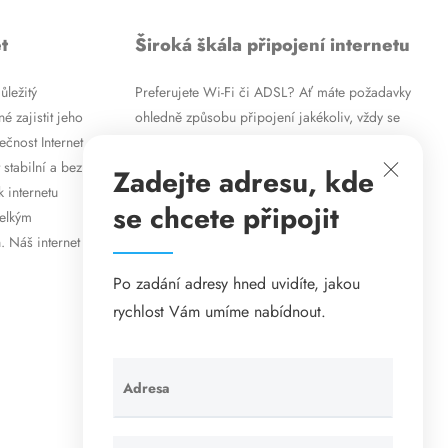
t
Široká škála připojení internetu
ůležitý
Preferujete Wi-Fi či ADSL? Ať máte požadavky
é zajistit jeho
ohledně způsobu připojení jakékoliv, vždy se
ečnost Internet
vám pokusíme vyjít vstříc. Kromě
 stabilní a bez
vysokorychlostního ADSL internetu nabízíme
Zadejte adresu, kde
k internetu
rovněž mobilní internet i levné internetové
se chcete připojit
velkým
připojení prostřednictvím Wi-Fi. Způsob
. Náš internet
připojení přizpůsobíme vašim specifickým
požadavkům.
Po zadání adresy hned uvidíte, jakou
rychlost Vám umíme nabídnout.
Adresa
Ponechte
toto pole
prázdné.