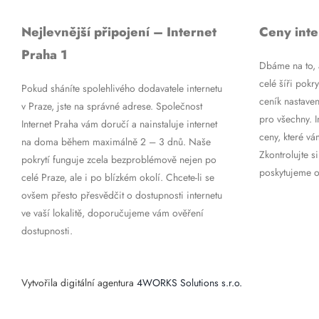
Nejlevnější připojení – Internet
Ceny inte
Praha 1
Dbáme na to, a
celé šíři pokry
Pokud sháníte spolehlivého dodavatele internetu
ceník nastaven
v Praze, jste na správné adrese. Společnost
pro všechny. 
Internet Praha vám doručí a nainstaluje internet
ceny, které vá
na doma během maximálně 2 – 3 dnů. Naše
Zkontrolujte si
pokrytí funguje zcela bezproblémově nejen po
poskytujeme op
celé Praze, ale i po blízkém okolí. Chcete-li se
ovšem přesto přesvědčit o dostupnosti internetu
ve vaší lokalitě, doporučujeme vám ověření
dostupnosti.
Vytvořila digitální agentura
4WORKS Solutions s.r.o.