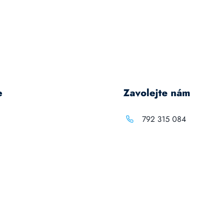
e
Zavolejte nám
792 315 084