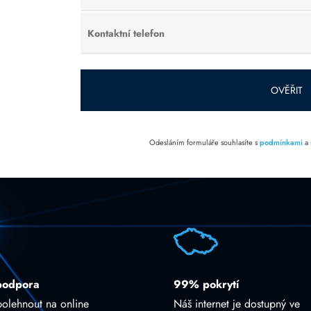
toto pole
prázdné.
Kontaktní telefon
Ponechte
toto pole
prázdné.
OVĚŘIT
Odesláním formuláře souhlasíte s
podmínkami
a
podpora
99% pokrytí
polehnout na online
Náš internet je dostupný ve