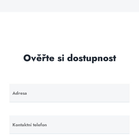
Ověřte si dostupnost
Adresa
Ponechte
toto pole
prázdné.
Kontaktní telefon
Ponechte
toto pole