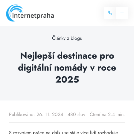
Skip
to
Toggl
content
Naviga
Domů
Články z blogu
Internet
Nejlepší destinace pro
digitální nomády v roce
Balíčky internetu
Televize
2025
Více o internetu
Dostupnost
Často hledané dotazy
Blog
Publikováno: 26. 11. 2024
480 slov
Čtení na 2.4 min.
Kontakt
S rozvojem práce na dálku se stále více lidí rozhoduje