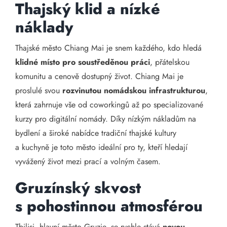
Thajský klid a nízké
náklady
Thajské město Chiang Mai je snem každého, kdo hledá
klidné místo pro soustředěnou práci
, přátelskou
komunitu a cenově dostupný život. Chiang Mai je
proslulé svou
rozvinutou nomádskou infrastrukturou
,
která zahrnuje vše od coworkingů až po specializované
kurzy pro digitální nomády. Díky nízkým nákladům na
bydlení a široké nabídce tradiční thajské kultury
a kuchyně je toto město ideální pro ty, kteří hledají
vyvážený život mezi prací a volným časem.
Gruzínský skvost
s pohostinnou atmosférou
Tbilisi, hlavní město Gruzie, se rychle stává
novou