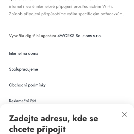
internet i levné internetové připojení prostřednictvím Wi-Fi.
Způsob připojení přizpůsobíme vašim specifickým požadavkům.
Vytvořila digitální agentura
4WORKS Solutions s.r.o.
Internet na doma
Spolupracujeme
Obchodní podmínky
Reklamační řád
Zadejte adresu, kde se
Připojení k internetu
chcete připojit
Odkazy