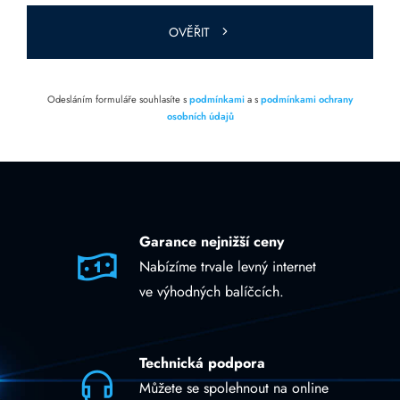
prázdné.
OVĚŘIT
Odesláním formuláře souhlasíte s
podmínkami
a s
podmínkami ochrany
osobních údajů
Garance nejnižší ceny
Nabízíme trvale levný internet
ve výhodných balíčcích.
Technická podpora
Můžete se spolehnout na online