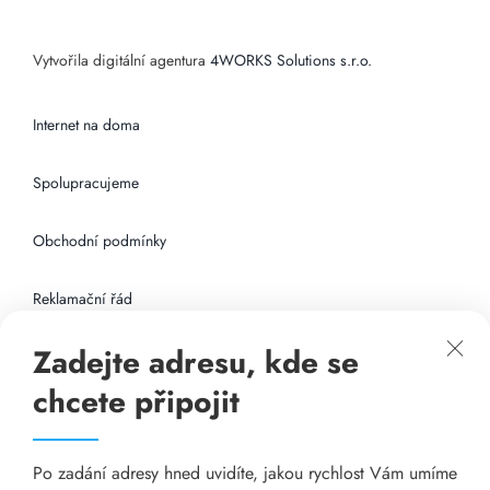
Vytvořila digitální agentura
4WORKS Solutions s.r.o.
Internet na doma
Spolupracujeme
Obchodní podmínky
Reklamační řád
Zadejte adresu, kde se
Připojení k internetu
chcete připojit
Odkazy
Po zadání adresy hned uvidíte, jakou rychlost Vám umíme
Katalog A-seznam.cz