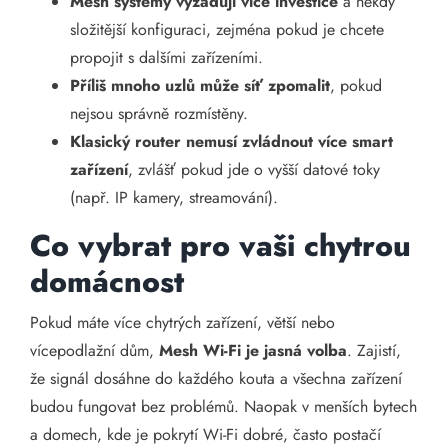
Mesh systémy vyžadují více investice
a někdy
složitější konfiguraci, zejména pokud je chcete
propojit s dalšími zařízeními.
Příliš mnoho uzlů může síť zpomalit
, pokud
nejsou správně rozmístěny.
Klasický router nemusí zvládnout více smart
zařízení
, zvlášť pokud jde o vyšší datové toky
(např. IP kamery, streamování).
Co vybrat pro vaši chytrou
domácnost
Pokud máte více chytrých zařízení, větší nebo
vícepodlažní dům,
Mesh Wi-Fi je jasná volba
. Zajistí,
že signál dosáhne do každého kouta a všechna zařízení
budou fungovat bez problémů. Naopak v menších bytech
a domech, kde je pokrytí Wi-Fi dobré, často postačí