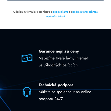
Odesláním formuláře souhlasíte s
podmínkami
a s
podmínkami ochrany
osobních údajů
Garance nejnižší ceny
Nabízíme trvale levný internet
ve výhodných balíčcích.
Technická podpora
Můžete se spolehnout na online
podporu 24/7.