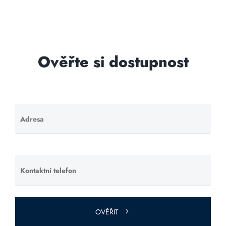
Ověřte si dostupnost
Adresa
Ponechte
toto pole
prázdné.
Kontaktní telefon
Ponechte
toto pole
prázdné.
OVĚŘIT