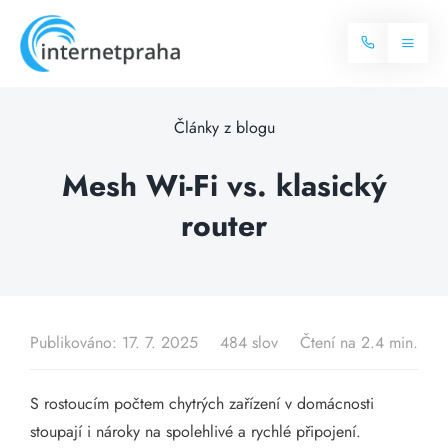
Skip
to
Toggl
content
Naviga
Domů
Články z blogu
Internet
Mesh Wi-Fi vs. klasický
router
Balíčky internetu
Televize
Více o internetu
Dostupnost
Často hledané dotazy
Publikováno: 17. 7. 2025
484 slov
Čtení na 2.4 min.
Blog
S rostoucím počtem chytrých zařízení v domácnosti
Kontakt
stoupají i nároky na spolehlivé a rychlé připojení.