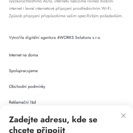
vysokorychlostního ADSL internetu nabízíme rovněž mobilní
internet i levné internetové připojení prostřednictvím Wi-Fi.
Způsob připojení přizpůsobíme vašim specifickým požadavkům.
Vytvořila digitální agentura
4WORKS Solutions s.r.o.
Internet na doma
Spolupracujeme
Obchodní podmínky
Reklamační řád
Zadejte adresu, kde se
Připojení k internetu
chcete připojit