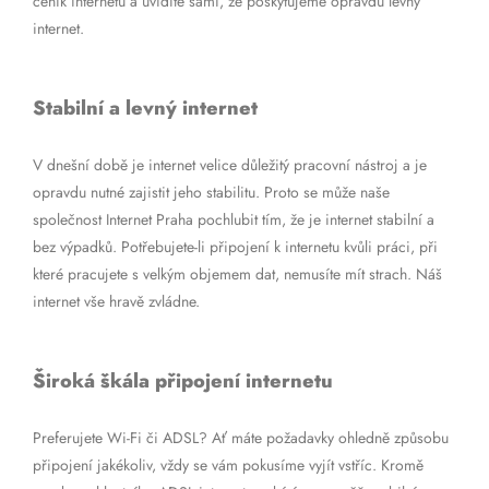
ceník internetu a uvidíte sami, že poskytujeme opravdu levný
internet.
Stabilní a levný internet
V dnešní době je internet velice důležitý pracovní nástroj a je
opravdu nutné zajistit jeho stabilitu. Proto se může naše
společnost Internet Praha pochlubit tím, že je internet stabilní a
bez výpadků. Potřebujete-li připojení k internetu kvůli práci, při
které pracujete s velkým objemem dat, nemusíte mít strach. Náš
internet vše hravě zvládne.
Široká škála připojení internetu
Preferujete Wi-Fi či ADSL? Ať máte požadavky ohledně způsobu
připojení jakékoliv, vždy se vám pokusíme vyjít vstříc. Kromě