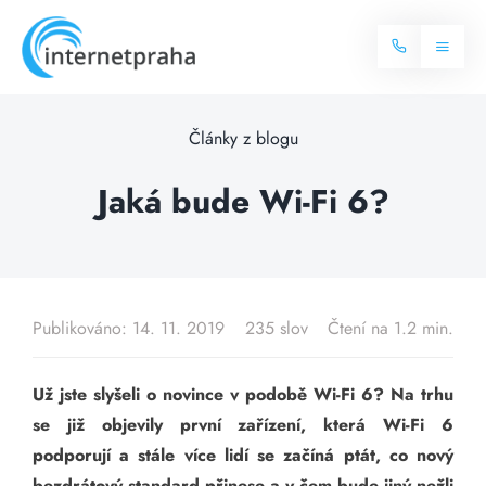
Skip
to
Toggl
content
Naviga
Domů
Články z blogu
Internet
Jaká bude Wi-Fi 6?
Balíčky internetu
Televize
Více o internetu
Dostupnost
Publikováno: 14. 11. 2019
235 slov
Čtení na 1.2 min.
Často hledané dotazy
Blog
Už jste slyšeli o novince v podobě Wi-Fi 6? Na trhu
se již objevily první zařízení, která Wi-Fi 6
Kontakt
podporují a stále více lidí se začíná ptát, co nový
bezdrátový standard přinese a v čem bude jiný nežli