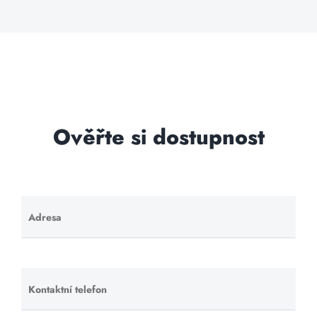
Ověřte si dostupnost
Adresa
Ponechte
toto pole
prázdné.
Kontaktní telefon
Ponechte
toto pole