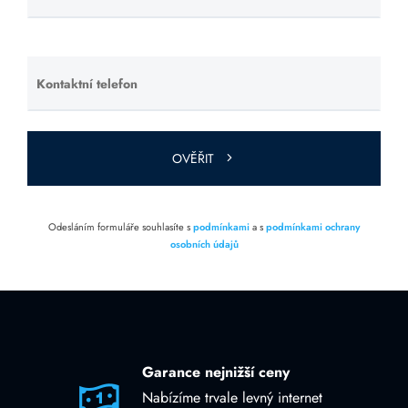
toto pole
prázdné.
Kontaktní telefon
Ponechte
toto pole
prázdné.
OVĚŘIT
Odesláním formuláře souhlasíte s
podmínkami
a s
podmínkami ochrany
osobních údajů
Garance nejnižší ceny
Nabízíme trvale levný internet