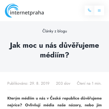
Skip
to
Toggl
content
Naviga
Domů
Články z blogu
Internet
Jak moc u nás důvěřujeme
médiím?
Balíčky internetu
Televize
Více o internetu
Dostupnost
Často hledané dotazy
Publikováno: 29. 8. 2019
203 slov
Čtení na 1 min.
Blog
Kterým médiím u nás v České republice důvěřujeme
Kontakt
nejvíce? Ovlivňují média naše názory, nebo jim