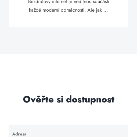
Bezdrátový internet je nedílnou součástí
každé moderní domácnosti. Ale jak ...
Ověřte si dostupnost
Adresa
Ponechte