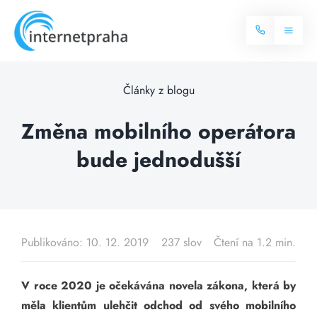
Skip
to
Toggl
content
Naviga
Domů
Články z blogu
Internet
Změna mobilního operátora
bude jednodušší
Balíčky internetu
Televize
Více o internetu
Dostupnost
Často hledané dotazy
Publikováno: 10. 12. 2019
237 slov
Čtení na 1.2 min.
Blog
V roce 2020 je očekávána novela zákona, která by
Kontakt
měla klientům ulehčit odchod od svého mobilního