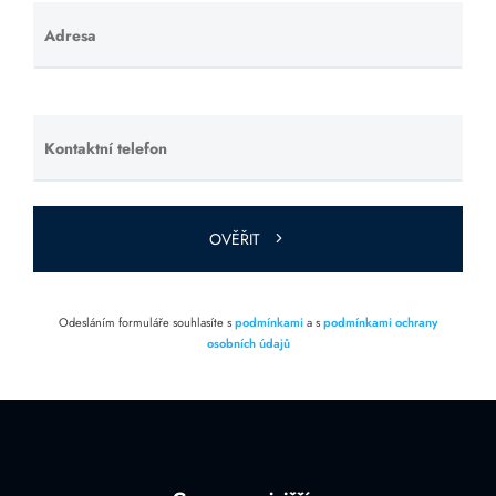
Adresa
Ponechte
toto pole
prázdné.
Kontaktní telefon
Ponechte
toto pole
prázdné.
OVĚŘIT
Odesláním formuláře souhlasíte s
podmínkami
a s
podmínkami ochrany
osobních údajů