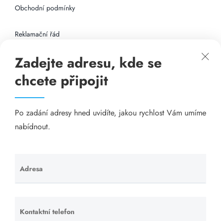
Obchodní podmínky
Reklamační řád
Zadejte adresu, kde se
Připojení k internetu
chcete připojit
Odkazy
Po zadání adresy hned uvidíte, jakou rychlost Vám umíme
Katalog A-seznam.cz
nabídnout.
Matrace - Purtex.sk
Visací zámky - TOKOZ
Adresa
Ponechte
toto pole
Poskytnutí sídla společnosti - YOURFIRM.CZ
prázdné.
Kontaktní telefon
Ponechte
Našim cílem je spokojený zákazník, který má stabilní