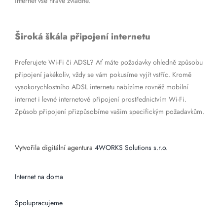
internet vše hravě zvládne.
Široká škála připojení internetu
Preferujete Wi-Fi či ADSL? Ať máte požadavky ohledně způsobu
připojení jakékoliv, vždy se vám pokusíme vyjít vstříc. Kromě
vysokorychlostního ADSL internetu nabízíme rovněž mobilní
internet i levné internetové připojení prostřednictvím Wi-Fi.
Způsob připojení přizpůsobíme vašim specifickým požadavkům.
Vytvořila digitální agentura
4WORKS Solutions s.r.o.
Internet na doma
Spolupracujeme