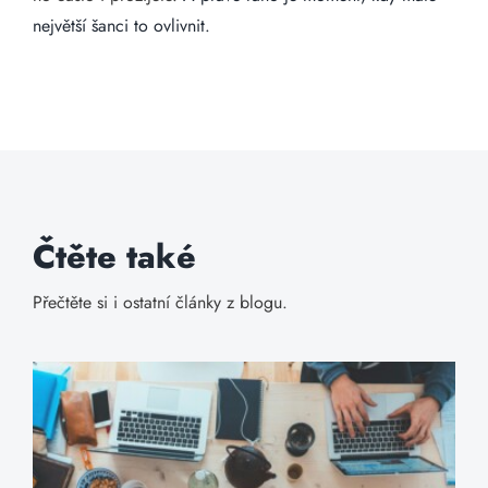
největší šanci to ovlivnit.
Čtěte také
Přečtěte si i ostatní články z blogu.