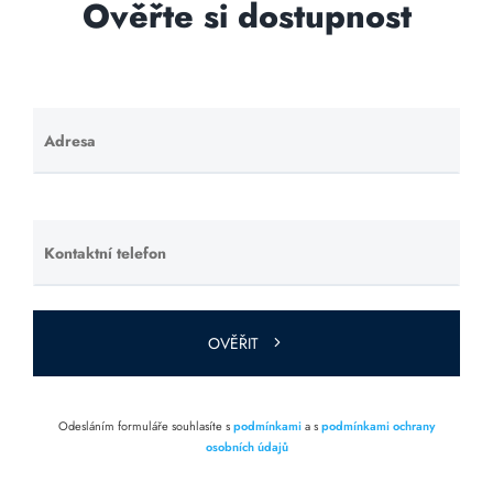
Ověřte si dostupnost
Adresa
Ponechte
toto pole
prázdné.
Kontaktní telefon
Ponechte
toto pole
prázdné.
OVĚŘIT
Odesláním formuláře souhlasíte s
podmínkami
a s
podmínkami ochrany
osobních údajů