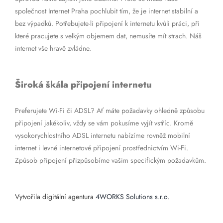
společnost Internet Praha pochlubit tím, že je internet stabilní a
bez výpadků. Potřebujete-li připojení k internetu kvůli práci, při
které pracujete s velkým objemem dat, nemusíte mít strach. Náš
internet vše hravě zvládne.
Široká škála připojení internetu
Preferujete Wi-Fi či ADSL? Ať máte požadavky ohledně způsobu
připojení jakékoliv, vždy se vám pokusíme vyjít vstříc. Kromě
vysokorychlostního ADSL internetu nabízíme rovněž mobilní
internet i levné internetové připojení prostřednictvím Wi-Fi.
Způsob připojení přizpůsobíme vašim specifickým požadavkům.
Vytvořila digitální agentura
4WORKS Solutions s.r.o.