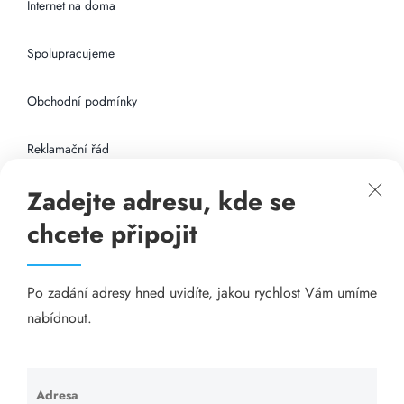
Internet na doma
Spolupracujeme
Obchodní podmínky
Reklamační řád
Zadejte adresu, kde se
Připojení k internetu
chcete připojit
Odkazy
Po zadání adresy hned uvidíte, jakou rychlost Vám umíme
Katalog A-seznam.cz
nabídnout.
Matrace - Purtex.sk
Visací zámky - TOKOZ
Adresa
Ponechte