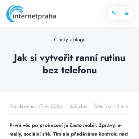
Skip
to
Toggl
content
Naviga
Domů
Články z blogu
Internet
Jak si vytvořit ranní rutinu
bez telefonu
Balíčky internetu
Televize
Více o internetu
Dostupnost
Často hledané dotazy
Publikováno: 17. 6. 2026
353 slov
Čtení na 1.8 min.
Blog
První věc po probuzení je často mobil. Zprávy, e-
Kontakt
maily, sociální sítě. Tím ale předáváme kontrolu nad