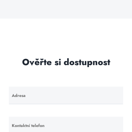
Ověřte si dostupnost
Adresa
Ponechte
toto pole
prázdné.
Kontaktní telefon
Ponechte