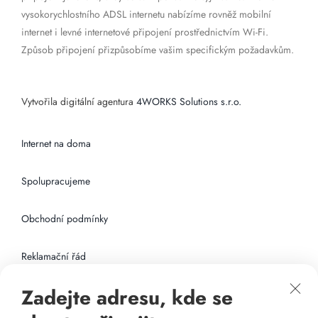
vysokorychlostního ADSL internetu nabízíme rovněž mobilní
internet i levné internetové připojení prostřednictvím Wi-Fi.
Způsob připojení přizpůsobíme vašim specifickým požadavkům.
Vytvořila digitální agentura
4WORKS Solutions s.r.o.
Internet na doma
Spolupracujeme
Obchodní podmínky
Reklamační řád
Zadejte adresu, kde se
Připojení k internetu