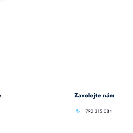
e
Zavolejte nám
792 315 084