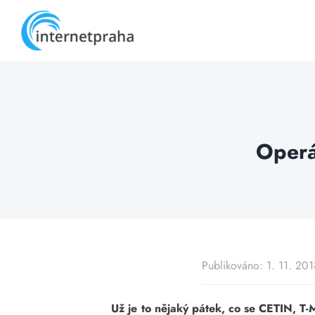
Skip
to
content
Operát
Publikováno: 1. 11. 201
Už je to nějaký pátek, co se CETIN, T-