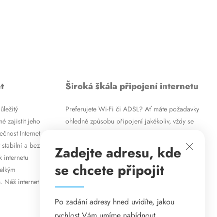
t
Široká škála připojení internetu
ůležitý
Preferujete Wi-Fi či ADSL? Ať máte požadavky
é zajistit jeho
ohledně způsobu připojení jakékoliv, vždy se
ečnost Internet
vám pokusíme vyjít vstříc. Kromě
 stabilní a bez
vysokorychlostního ADSL internetu nabízíme
Zadejte adresu, kde
k internetu
rovněž mobilní internet i levné internetové
se chcete připojit
velkým
připojení prostřednictvím Wi-Fi. Způsob
. Náš internet
připojení přizpůsobíme vašim specifickým
požadavkům.
Po zadání adresy hned uvidíte, jakou
rychlost Vám umíme nabídnout.