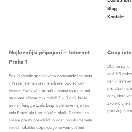
Dostupnost
Blog
Kontakt
Nejlevnější připojení – Internet
Ceny inte
Praha 1
Dbáme na to, a
celé šíři pokry
Pokud sháníte spolehlivého dodavatele internetu
ceník nastaven
v Praze, jste na správné adrese. Společnost
pro všechny. 
Internet Praha vám doručí a nainstaluje internet
ceny, které vá
na doma během maximálně 2 – 3 dnů. Naše
Zkontrolujte si
pokrytí funguje zcela bezproblémově nejen po
poskytujeme op
celé Praze, ale i po blízkém okolí. Chcete-li se
ovšem přesto přesvědčit o dostupnosti internetu
ve vaší lokalitě, doporučujeme vám ověření