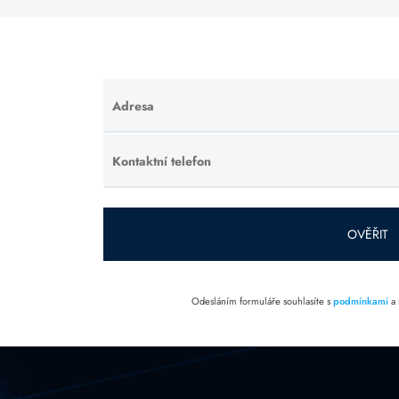
Adresa
Ponechte
toto pole
prázdné.
Kontaktní telefon
Ponechte
toto pole
prázdné.
OVĚŘIT
Odesláním formuláře souhlasíte s
podmínkami
a