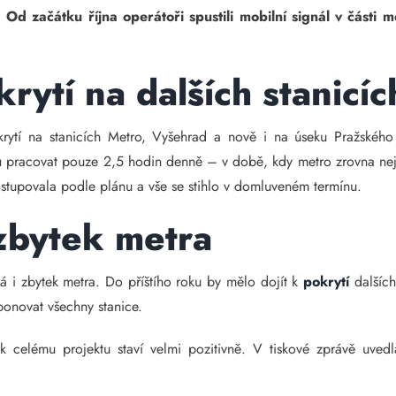
 Od začátku října operátoři spustili mobilní signál v části 
rytí na dalších stanicíc
rytí na stanicích Metro, Vyšehrad a nově i na úseku Pražského 
 pracovat pouze 2,5 hodin denně – v době, kdy metro zrovna ne
postupovala podle plánu a vše se stihlo v domluveném termínu.
 zbytek metra
ká i zbytek metra. Do příštího roku by mělo dojít k
pokrytí
dalších
ponovat všechny stanice.
 celému projektu staví velmi pozitivně. V tiskové zprávě uvedla