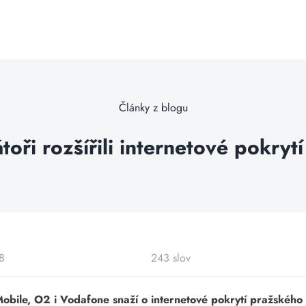
Články z blogu
oři rozšířili internetové pokryt
8
243 slov
Mobile, O2 i Vodafone snaží o internetové pokrytí pražského m