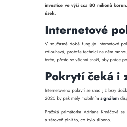
investice ve výši cca 80 milionů korun.
úsek.
Internetové pok
V současné době funguje internetové pok
zdlouhavá, protože technici na něm mohou
terén, přesto se všichni snaží, aby práce 
Pokrytí čeká i
Internetového pokrytí se snad již brzy doč
2020 by pak měly mobilním
signálem
dis
Pražská primátorka Adriana Krnáčová se k
a zároveň plnit to, co bylo slíbeno.