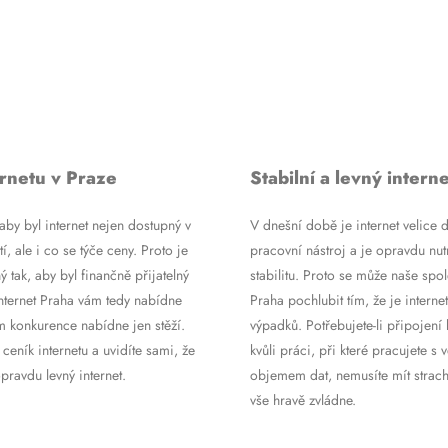
rnetu v Praze
Stabilní a levný interne
by byl internet nejen dostupný v
V dnešní době je internet velice d
tí, ale i co se týče ceny. Proto je
pracovní nástroj a je opravdu nutn
ý tak, aby byl finančně přijatelný
stabilitu. Proto se může naše spol
Internet Praha vám tedy nabídne
Praha pochlubit tím, že je internet
m konkurence nabídne jen stěží.
výpadků. Potřebujete-li připojení 
 ceník internetu a uvidíte sami, že
kvůli práci, při které pracujete s 
ravdu levný internet.
objemem dat, nemusíte mít strach
vše hravě zvládne.