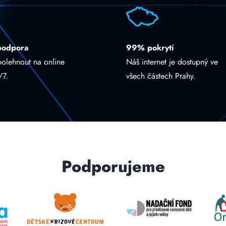
podpora
99% pokrytí
polehnout na online
Náš internet je dostupný ve
/7.
všech částech Prahy.
Podporujeme