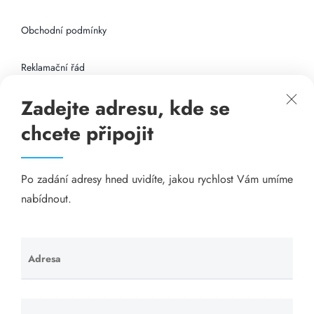
Obchodní podmínky
Reklamační řád
Zadejte adresu, kde se
Připojení k internetu
chcete připojit
Odkazy
Po zadání adresy hned uvidíte, jakou rychlost Vám umíme
Katalog A-seznam.cz
nabídnout.
Matrace - Purtex.sk
Visací zámky - TOKOZ
Adresa
Ponechte
toto pole
Poskytnutí sídla společnosti - YOURFIRM.CZ
prázdné.