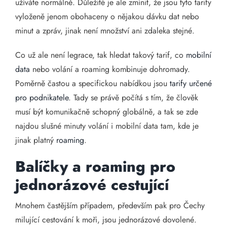
užíváte normálně. Důležité je ale zmínit, že jsou tyto tarify
vyloženě jenom obohaceny o nějakou dávku dat nebo
minut a zpráv, jinak není množství ani zdaleka stejné.
Co už ale není legrace, tak hledat takový tarif, co
mobilní
data
nebo volání a roaming kombinuje dohromady.
Poměrně častou a specifickou nabídkou jsou
tarify určené
pro podnikatele
. Tady se právě počítá s tím, že člověk
musí být komunikačně schopný globálně, a tak se zde
najdou slušné minuty volání i mobilní data tam, kde je
jinak platný
roaming
.
Balíčky a roaming pro
jednorázové cestující
Mnohem častějším případem, především pak pro Čechy
milující cestování k moři, jsou jednorázové dovolené.