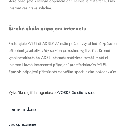
které pracujete s velkým objemem dat, nemusíte mít strach. Náš
internet vše hravě zvládne.
Široká škála připojení internetu
Preferujete Wi-Fi či ADSL? Ať máte požadavky ohledně způsobu
připojení jakékoliv, vždy se vám pokusíme vyjít vstříc. Kromě
vysokorychlostního ADSL internetu nabízíme rovněž mobilní
internet i levné internetové připojení prostřednictvím Wi-Fi.
Způsob připojení přizpůsobíme vašim specifickým požadavkům.
Vytvořila digitální agentura
4WORKS Solutions s.r.o.
Internet na doma
Spolupracujeme