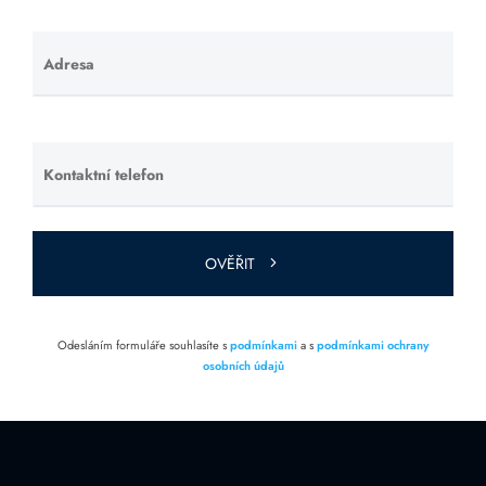
Adresa
Ponechte
toto pole
prázdné.
Kontaktní telefon
Ponechte
toto pole
prázdné.
OVĚŘIT
Odesláním formuláře souhlasíte s
podmínkami
a s
podmínkami ochrany
osobních údajů