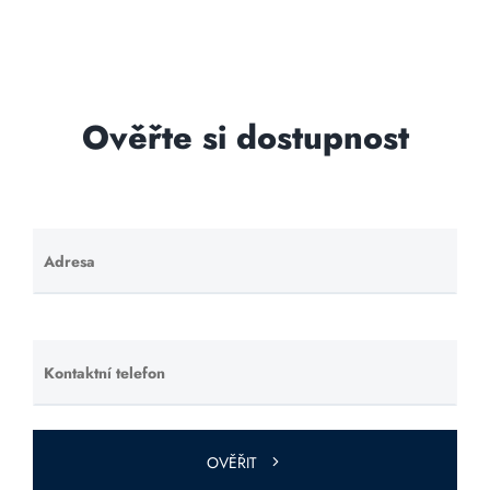
Ověřte si dostupnost
Adresa
Ponechte
toto pole
prázdné.
Kontaktní telefon
Ponechte
toto pole
prázdné.
OVĚŘIT