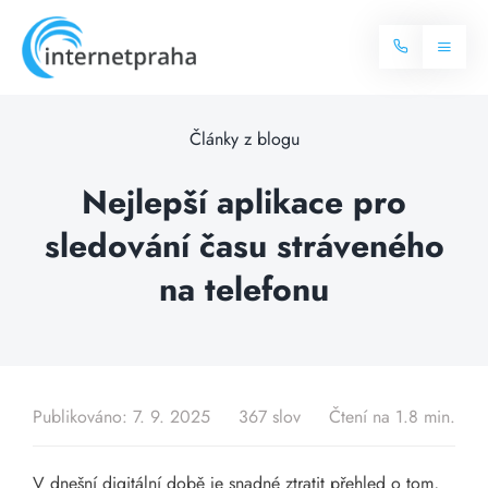
Skip
to
Toggl
content
Naviga
Domů
Články z blogu
Internet
Nejlepší aplikace pro
sledování času stráveného
Balíčky internetu
Televize
na telefonu
Více o internetu
Dostupnost
Často hledané dotazy
Blog
Publikováno: 7. 9. 2025
367 slov
Čtení na 1.8 min.
Kontakt
V dnešní digitální době je snadné ztratit přehled o tom,