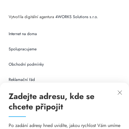
Vytvořila digitální agentura
4WORKS Solutions s.r.o.
Internet na doma
Spolupracujeme
Obchodní podmínky
Reklamační řád
Zadejte adresu, kde se
Připojení k internetu
chcete připojit
Odkazy
Po zadání adresy hned uvidíte, jakou rychlost Vám umíme
Katalog A-seznam.cz