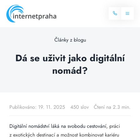
Skip
to
Toggl
content
Naviga
Domů
Články z blogu
Internet
Dá se uživit jako digitální
nomád?
Balíčky internetu
Televize
Více o internetu
Dostupnost
Často hledané dotazy
Publikováno: 19. 11. 2025
450 slov
Čtení na 2.3 min.
Blog
Digitální nomádství láká na svobodu cestování
, práci
Kontakt
z exotických destinací a možnost kombinovat kariéru