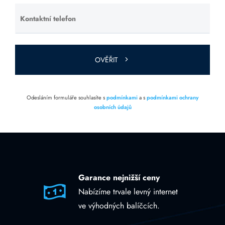
Kontaktní telefon
Ponechte
toto pole
prázdné.
OVĚŘIT
Odesláním formuláře souhlasíte s
podmínkami
a s
podmínkami ochrany
osobních údajů
Garance nejnižší ceny
Nabízíme trvale levný internet
ve výhodných balíčcích.