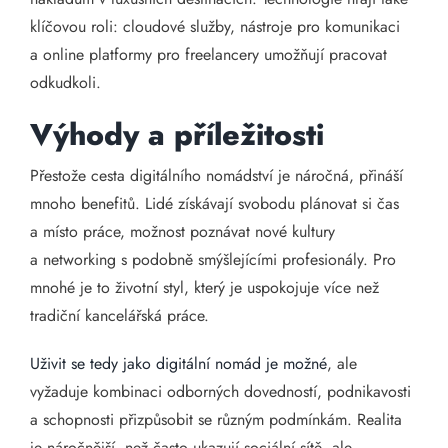
klíčovou roli: cloudové služby, nástroje pro komunikaci
a online platformy pro freelancery umožňují pracovat
odkudkoli.
Výhody a příležitosti
Přestože cesta digitálního nomádství je náročná, přináší
mnoho benefitů. Lidé získávají svobodu plánovat si čas
a místo práce, možnost poznávat nové kultury
a networking s podobně smýšlejícími profesionály. Pro
mnohé je to životní styl, který je uspokojuje více než
tradiční kancelářská práce.
Uživit se tedy jako digitální nomád je možné
, ale
vyžaduje kombinaci odborných dovedností, podnikavosti
a schopnosti přizpůsobit se různým podmínkám. Realita
je náročnější, než často ukazují sociální sítě, ale