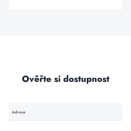
Ověřte si dostupnost
Adresa
Ponechte
toto pole
prázdné.