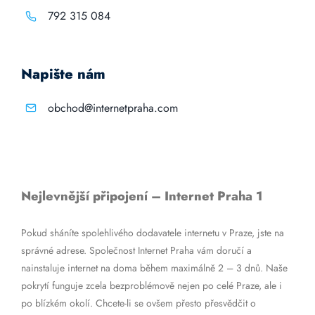
792 315 084
Napište nám
obchod@internetpraha.com
Nejlevnější připojení – Internet Praha 1
Pokud sháníte spolehlivého dodavatele internetu v Praze, jste na
správné adrese. Společnost Internet Praha vám doručí a
nainstaluje internet na doma během maximálně 2 – 3 dnů. Naše
pokrytí funguje zcela bezproblémově nejen po celé Praze, ale i
po blízkém okolí. Chcete-li se ovšem přesto přesvědčit o