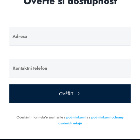
Ověřte si dostupnost
Adresa
Ponechte
toto pole
prázdné.
Kontaktní telefon
Ponechte
toto pole
prázdné.
OVĚŘIT
Odesláním formuláře souhlasíte s
podmínkami
a s
podmínkami ochrany
osobních údajů