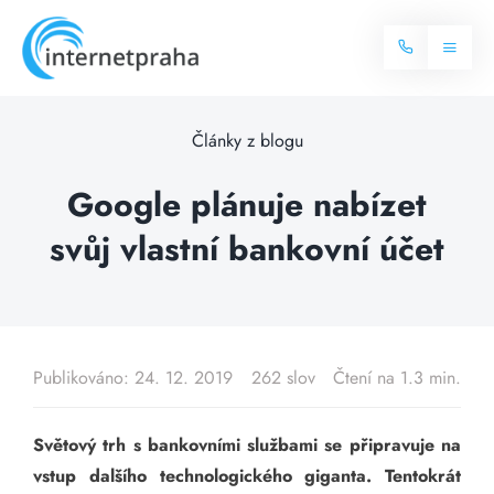
Skip
to
Toggl
content
Naviga
Domů
Články z blogu
Internet
Google plánuje nabízet
svůj vlastní bankovní účet
Balíčky internetu
Televize
Více o internetu
Dostupnost
Často hledané dotazy
Publikováno: 24. 12. 2019
262 slov
Čtení na 1.3 min.
Blog
Světový trh s bankovními službami se připravuje na
Kontakt
vstup dalšího technologického giganta. Tentokrát