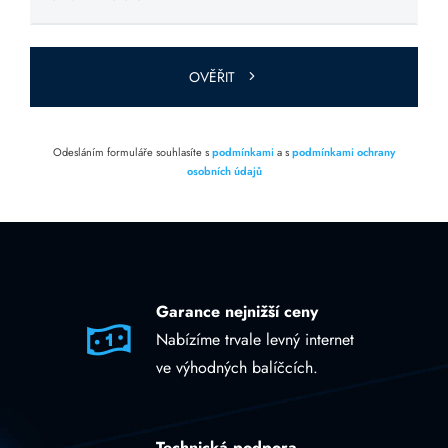
Ponechte
toto pole
prázdné.
OVĚŘIT
Odesláním formuláře souhlasíte s
podmínkami
a s
podmínkami ochrany
osobních údajů
Garance nejnižší ceny
Nabízíme trvale levný internet
ve výhodných balíčcích.
Technická podpora