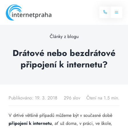
Skip
to
Toggl
content
Naviga
Domů
Články z blogu
Internet
Drátové nebo bezdrátové
připojení k internetu?
Balíčky internetu
Televize
Více o internetu
Dostupnost
Často hledané dotazy
Publikováno: 19. 3. 2018
296 slov
Čtení na 1.5 min.
Blog
V drtivé většině případů můžeme být v současné době
Kontakt
připojení k internetu
, ať už doma, v práci, ve škole,