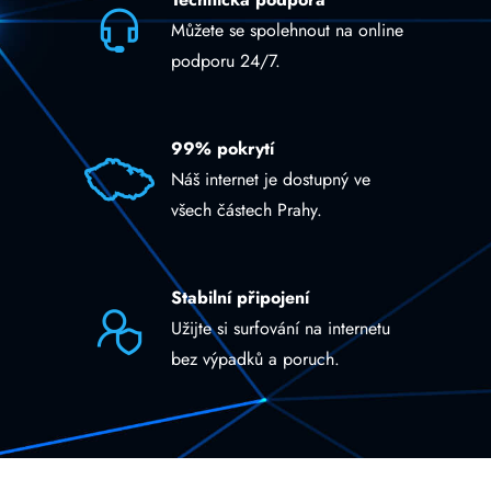
Můžete se spolehnout na online
podporu 24/7.
99% pokrytí
Náš internet je dostupný ve
všech částech Prahy.
Stabilní připojení
Užijte si surfování na internetu
bez výpadků a poruch.