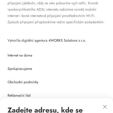
připojení jakékoliv, vždy se vám pokusíme vyjít vstříc. Kromě
vysokorychlostního ADSL internetu nabízíme rovněž mobilní
internet i levné internetové připojení prostřednictvím Wi-Fi.
Způsob připojení přizpůsobíme vašim specifickým požadavkům.
Vytvořila digitální agentura
4WORKS Solutions s.r.o.
Internet na doma
Spolupracujeme
Obchodní podmínky
Reklamační řád
Zadejte adresu, kde se
Připojení k internetu