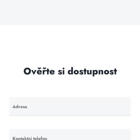
Ověřte si dostupnost
Adresa
Ponechte
toto pole
prázdné.
Kontaktní telefon