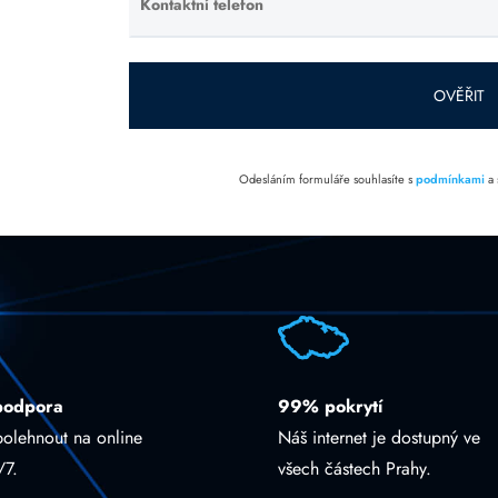
Kontaktní telefon
Ponechte
toto pole
prázdné.
OVĚŘIT
Odesláním formuláře souhlasíte s
podmínkami
a
podpora
99% pokrytí
polehnout na online
Náš internet je dostupný ve
/7.
všech částech Prahy.