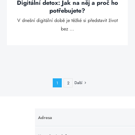
Digitální detox: Jak na něj a proč ho
potřebujete?
V dnešní digitální době je těžké si představit život
bez ...
Další
1
2
Adresa
Ponechte
toto pole
prázdné.