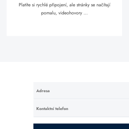
Platíte si rychlé připojení, ale stránky se načítají
pomalu, videohovory ...
Adresa
Ponechte
toto pole
prázdné.
Kontaktní telefon
Ponechte
toto pole
prázdné.