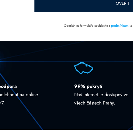
OVĚŘIT
Odesláním formuláře souhlasíte s
podmínkami
a
podpora
99% pokrytí
polehnout na online
Náš internet je dostupný ve
/7.
všech částech Prahy.