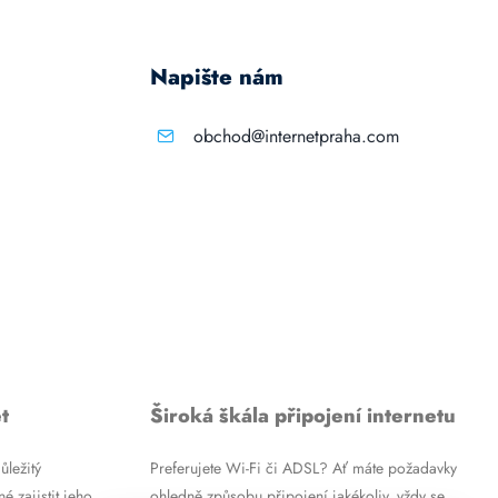
Napište nám
obchod@internetpraha.com
t
Široká škála připojení internetu
ůležitý
Preferujete Wi-Fi či ADSL? Ať máte požadavky
é zajistit jeho
ohledně způsobu připojení jakékoliv, vždy se