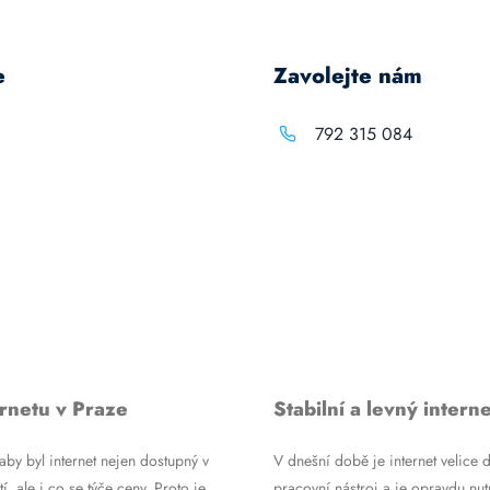
e
Zavolejte nám
792 315 084
rnetu v Praze
Stabilní a levný interne
by byl internet nejen dostupný v
V dnešní době je internet velice d
tí, ale i co se týče ceny. Proto je
pracovní nástroj a je opravdu nutn