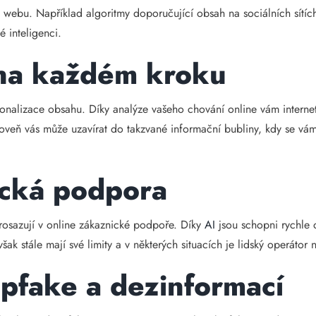
webu. Například algoritmy doporučující obsah na sociálních sítích
é inteligenci.
 na každém kroku
onalizace obsahu. Díky analýze vašeho chování online vám internet 
zároveň vás může uzavírat do takzvané informační bubliny, kdy se vá
ická podpora
e prosazují v online zákaznické podpoře. Díky
AI
jsou schopni rychle 
ak stále mají své limity a v některých situacích je lidský operátor 
pfake a dezinformací