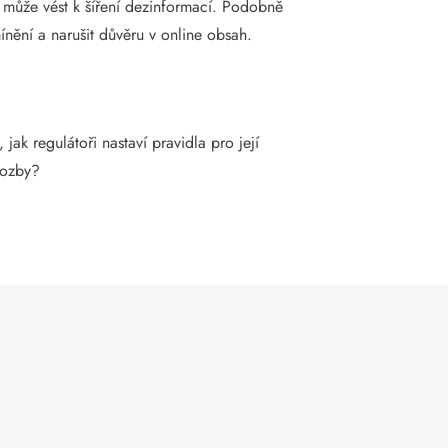
ož může vést k šíření dezinformací. Podobně
nění a narušit důvěru v online obsah.
jak regulátoři nastaví pravidla pro její
hrozby?