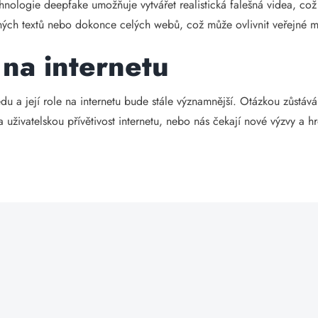
echnologie deepfake umožňuje vytvářet realistická falešná videa, c
šných textů nebo dokonce celých webů, což může ovlivnit veřejné mí
na internetu
u a její role na internetu bude stále významnější. Otázkou zůstává, 
a uživatelskou přívětivost internetu, nebo nás čekají nové výzvy a 