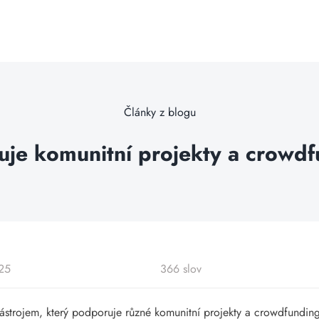
Články z blogu
ruje komunitní projekty a crow
025
366 slov
m nástrojem, který podporuje různé komunitní projekty a crowdfund