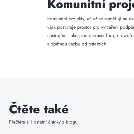
Komunitní proj
Komunitní projekty, ať už se zaměřují na e
však poskytuje prostor pro vytváření podpů
nástrojům, jako jsou diskusní fóra, crowdf
a zpětnou vazbu od ostatních.
Čtěte také
Přečtěte si i ostatní články z blogu.