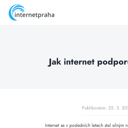
Skip
to
content
Jak internet podpo
Publikováno: 25. 3. 2
Internet se v posledních letech stal silný