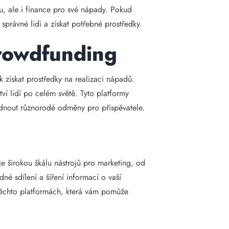
u, ale i finance pro své nápady. Pokud
právné lidi a získat potřebné prostředky.
crowdfunding
k získat prostředky na realizaci nápadů.
tví lidí po celém světě. Tyto platformy
bídnout různorodé odměny pro přispěvatele.
uje širokou škálu nástrojů pro marketing, od
né sdílení a šíření informací o vaší
 těchto platformách, která vám pomůže