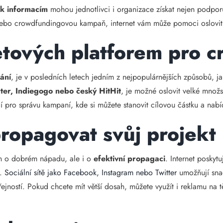
k informacím
mohou jednotlivci i organizace získat nejen podpor
t nebo crowdfundingovou kampaň, internet vám může pomoci oslovit s
tových platforem pro 
ání
, je v posledních letech jedním z nejpopulárnějších způsobů, ja
rter, Indiegogo nebo český HitHit
, je možné oslovit velké množs
dí pro správu kampaní, kde si můžete stanovit cílovou částku a na
propagovat svůj projekt
n o dobrém nápadu, ale i o
efektivní propagaci
. Internet poskyt
.
Sociální sítě jako Facebook, Instagram nebo Twitter
umožňují snad
řejností. Pokud chcete mít větší dosah, můžete využít i reklamu na