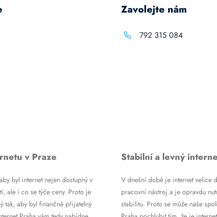
e
Zavolejte nám
792 315 084
rnetu v Praze
Stabilní a levný interne
by byl internet nejen dostupný v
V dnešní době je internet velice d
tí, ale i co se týče ceny. Proto je
pracovní nástroj a je opravdu nutn
ý tak, aby byl finančně přijatelný
stabilitu. Proto se může naše spol
Internet Praha vám tedy nabídne
Praha pochlubit tím, že je internet