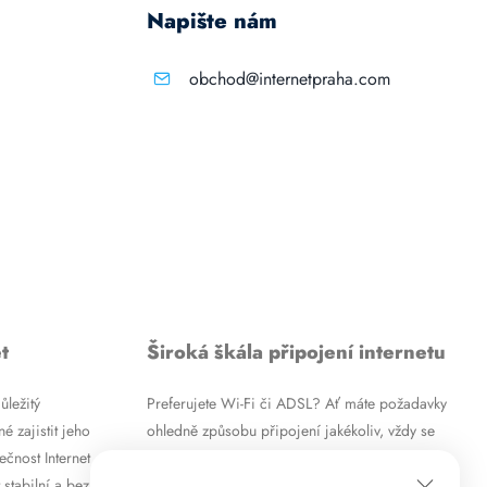
Napište nám
obchod@internetpraha.com
t
Široká škála připojení internetu
ůležitý
Preferujete Wi-Fi či ADSL? Ať máte požadavky
é zajistit jeho
ohledně způsobu připojení jakékoliv, vždy se
ečnost Internet
vám pokusíme vyjít vstříc. Kromě
 stabilní a bez
vysokorychlostního ADSL internetu nabízíme