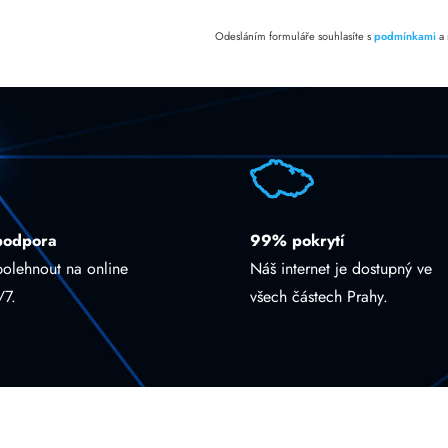
Odesláním formuláře souhlasíte s
podmínkami
a
podpora
99% pokrytí
polehnout na online
Náš internet je dostupný ve
/7.
všech částech Prahy.