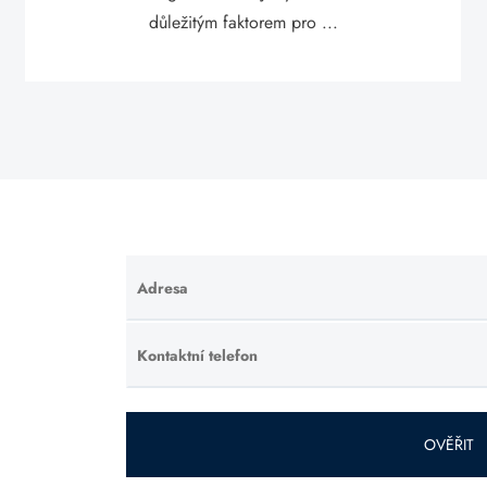
důležitým faktorem pro ...
Adresa
Ponechte
toto pole
prázdné.
Kontaktní telefon
Ponechte
toto pole
prázdné.
OVĚŘIT