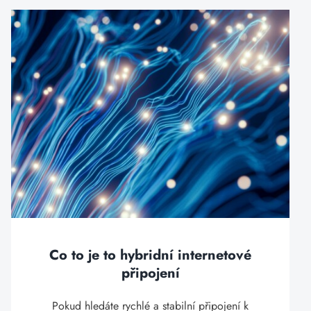
Co to je to hybridní internetové
připojení
Pokud hledáte rychlé a stabilní připojení k