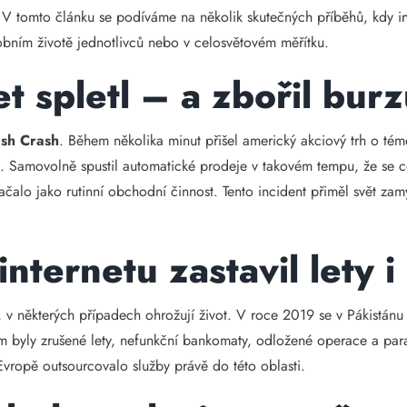
V tomto článku se podíváme na několik skutečných příběhů, kdy i
bním životě jednotlivců nebo v celosvětovém měřítku.
t spletl – a zbořil bur
ash Crash
. Během několika minut přišel americký akciový trh o tém
. Samovolně spustil automatické prodeje v takovém tempu, že se cel
čalo jako rutinní obchodní činnost. Tento incident přiměl svět zamy
nternetu zastavil lety 
i, v některých případech ohrožují život. V roce 2019 se v Pákistá
kem byly zrušené lety, nefunkční bankomaty, odložené operace a pa
vropě outsourcovalo služby právě do této oblasti.