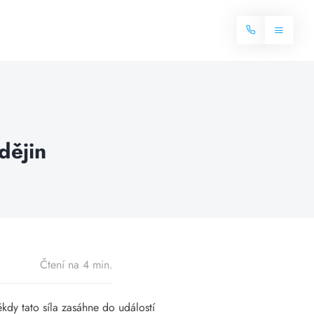
Toggle
Navigat
Domů
Internet
dějin
Balíčky internetu
Televize
Více o internetu
Dostupnost
Často hledané dotazy
Blog
Čtení na 4 min.
Kontakt
ěkdy tato síla zasáhne do událostí