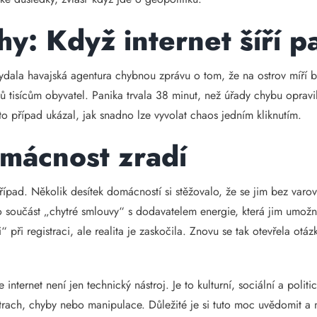
y: Když internet šíří p
dala havajská agentura chybnou zprávu o tom, že na ostrov míří bal
nů tisícům obyvatel. Panika trvala 38 minut, než úřady chybu opravi
o případ ukázal, jak snadno lze vyvolat chaos jedním kliknutím.
mácnost zradí
řípad. Několik desítek domácností si stěžovalo, že se jim bez varo
o součást „chytré smlouvy“ s dodavatelem energie, která jim umožni
kli“ při registraci, ale realita je zaskočila. Znovu se tak otevřela 
internet není jen technický nástroj. Je to kulturní, sociální a poli
řit strach, chyby nebo manipulace. Důležité je si tuto moc uvědomit 