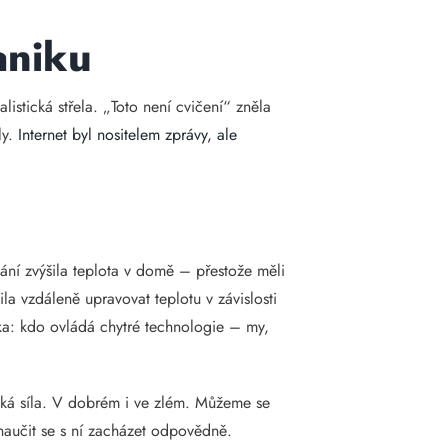
aniku
istická střela. „Toto není cvičení“ zněla
ly.
Internet byl nositelem zprávy, ale
vání zvýšila teplota v domě – přestože měli
la vzdáleně upravovat teplotu v závislosti
otázka: kdo ovládá chytré technologie – my,
tická síla. V dobrém i ve zlém. Můžeme se
a naučit se s ní zacházet odpovědně.