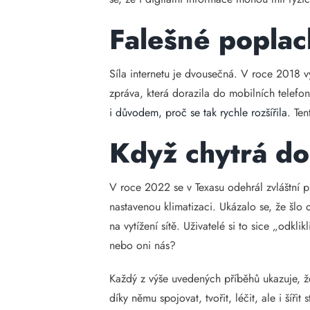
Falešné poplach
Síla internetu je dvousečná. V roce 2018 vy
zpráva, která dorazila do mobilních telefo
i důvodem, proč se tak rychle rozšířila.
Tent
Když chytrá do
V roce 2022 se v Texasu odehrál zvláštní p
nastavenou klimatizaci. Ukázalo se, že šlo 
na vytížení sítě. Uživatelé si to sice „odkli
nebo oni nás?
Každý z výše uvedených příběhů ukazuje, že 
díky němu spojovat, tvořit, léčit, ale i ší