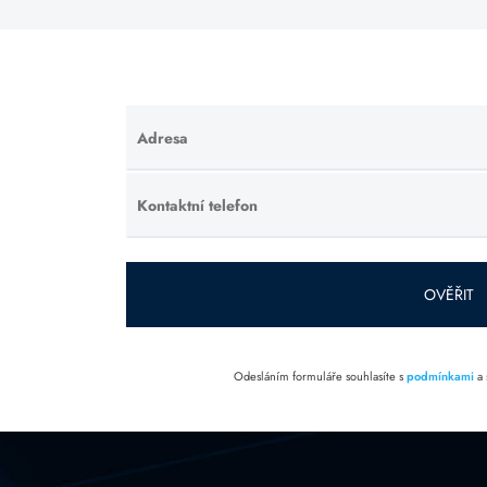
Adresa
Ponechte
toto pole
prázdné.
Kontaktní telefon
Ponechte
toto pole
prázdné.
OVĚŘIT
Odesláním formuláře souhlasíte s
podmínkami
a