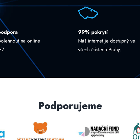
podpora
99% pokrytí
polehnout na online
Náš internet je dostupný ve
/7.
všech částech Prahy.
Podporujeme