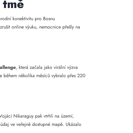
 tmě
árodní konektivitu pro Bosnu
zrušit online výuku, nemocnice přešly na
allenge
, která začala jako virální výzva
íť se během několika měsíců vybralo přes 220
ojáci Nikaraguy pak vtrhli na území,
ný údaj ve veřejně dostupné mapě. Ukázalo