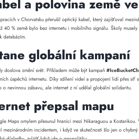
bel a polovina země ve
racích v Chorvatsku přerušil optický kabel, který zajišťoval mezin
ž 40 % země bylo bez internetu i mobilního signálu. Školy musely 
 k databázím.
tane globální kampaní
kdy doslova změní svět. Příkladem může být kampaň
#IceBucketCh
ivních úspěchů internetu. Díky sdílení videí a propojení lidí přes s
o nevinnou zábavu, ale internet z ní udělal globální solidaritu.
ternet přepsal mapu
ogle Maps omylem přesunul hranici mezi Nikaraguou a Kostarikou. V
 stal mezinárodním incidentem, i když ve skutečnosti šlo jen o chyb
cké důsledky, zvlášť když jde o geopolitiku.