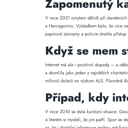
Zapomenutý ka
V roce 2021 omylem dělník při stavebních p
a Hercegovinu. Výsledkem bylo, že více ne
papírové záznamy a policie ztratila přístup
Když se mem s
Internet má ale i pozitivní dopady – a ně
a skončila jako jeden z největších charitat
milionů dolarů na výzkum ALS. Původně šlo 
Případ, kdy in
V roce 2010 se stala kuriózní situace: Go
o kterém si mysleli, že jim patří. Spor se
se, že i digitální informace mohou mít fyzi