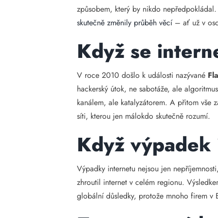
způsobem, který by nikdo nepředpokládal. 
skutečně změnily průběh věcí
– ať už v oso
Když se interne
V roce 2010 došlo k události nazývané
Fl
hackerský útok, ne sabotáže, ale algoritmus
kanálem, ale katalyzátorem. A přitom vše za
síti, kterou jen málokdo skutečně rozumí.
Když výpadek i
Výpadky internetu nejsou jen nepříjemnost
zhroutil internet v celém regionu. Výsled
globální důsledky, protože mnoho firem v E