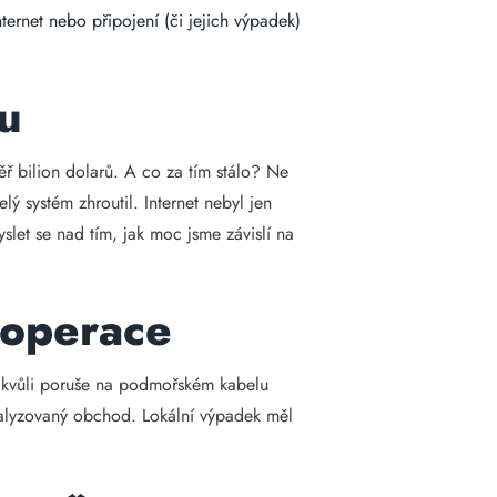
nternet nebo připojení (či jejich výpadek)
zu
ěř bilion dolarů. A co za tím stálo? Ne
ý systém zhroutil. Internet nebyl jen
slet se nad tím, jak moc jsme závislí na
i operace
nu kvůli poruše na podmořském kabelu
ralyzovaný obchod. Lokální výpadek měl