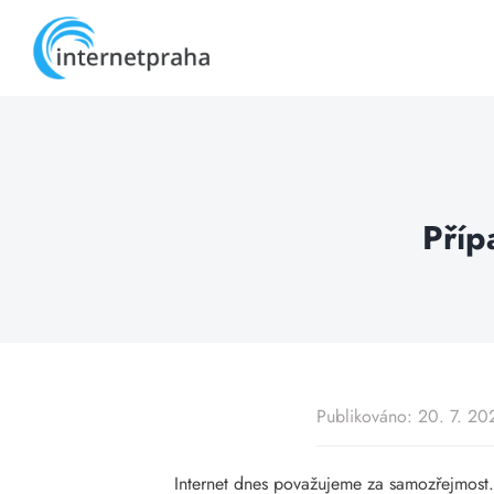
Skip
to
content
Příp
Publikováno: 20. 7. 20
Internet dnes považujeme za samozřejmost. Je