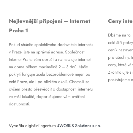
Nejlevnější připojení – Internet
Ceny inte
Praha 1
Dbáme na to, a
celé šíři pokry
Pokud sháníte spolehlivého dodavatele internetu
ceník nastaven
v Praze, jste na správné adrese. Společnost
pro všechny. 
Internet Praha vám doručí a nainstaluje internet
ceny, které vá
na doma během maximálně 2 – 3 dnů. Naše
Zkontrolujte si
pokrytí funguje zcela bezproblémově nejen po
poskytujeme op
celé Praze, ale i po blízkém okolí. Chcete-li se
ovšem přesto přesvědčit o dostupnosti internetu
ve vaší lokalitě, doporučujeme vám ověření
dostupnosti.
Vytvořila digitální agentura
4WORKS Solutions s.r.o.