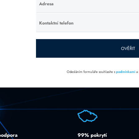
Adresa
Ponechte
toto pole
prázdné.
Kontaktní telefon
Ponechte
toto pole
prázdné.
OVĚŘIT
Odesláním formuláře souhlasíte s
podmínkami
a
podpora
99% pokrytí