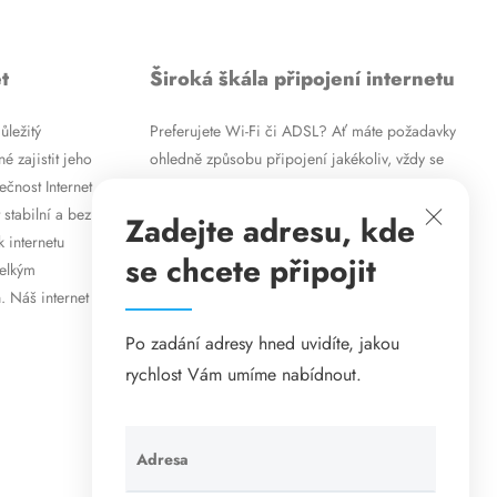
t
Široká škála připojení internetu
ůležitý
Preferujete Wi-Fi či ADSL? Ať máte požadavky
é zajistit jeho
ohledně způsobu připojení jakékoliv, vždy se
ečnost Internet
vám pokusíme vyjít vstříc. Kromě
 stabilní a bez
vysokorychlostního ADSL internetu nabízíme
Zadejte adresu, kde
k internetu
rovněž mobilní internet i levné internetové
se chcete připojit
velkým
připojení prostřednictvím Wi-Fi. Způsob
. Náš internet
připojení přizpůsobíme vašim specifickým
požadavkům.
Po zadání adresy hned uvidíte, jakou
rychlost Vám umíme nabídnout.
Adresa
Ponechte
toto pole