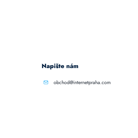
Napište nám
obchod@internetpraha.com