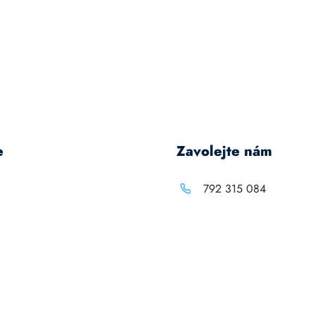
e
Zavolejte nám
792 315 084