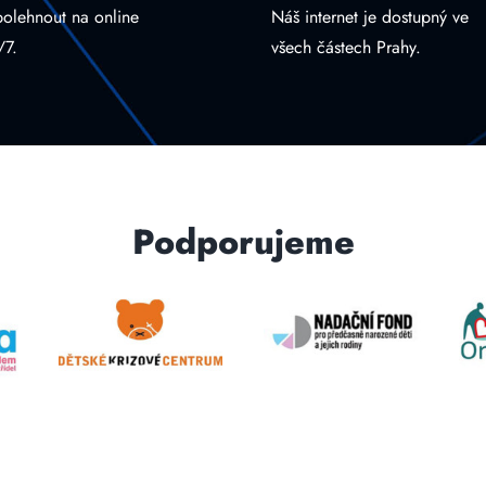
polehnout na online
Náš internet je dostupný ve
/7.
všech částech Prahy.
Podporujeme