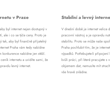
rnetu v Praze
Stabilní a levný interne
by byl internet nejen dostupný v
V dnešní době je internet velice d
tí, ale i co se týče ceny. Proto je
pracovní nástroj a je opravdu nutn
ý tak, aby byl finančně přijatelný
stabilitu. Proto se může naše spol
Internet Praha vám tedy nabídne
Praha pochlubit tím, že je internet
m konkurence nabídne jen stěží.
výpadků. Potřebujete-li připojení 
 ceník internetu a uvidíte sami, že
kvůli práci, při které pracujete s 
ravdu levný internet.
objemem dat, nemusíte mít strach
vše hravě zvládne.