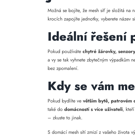
Možná se bojíte, že mesh síť je složitá na
krocích zapojíte jednotky, vyberete název s
Ideální řešení
Pokud používáte
chytré žárovky, senzor
a vy se tak vyhnete zbytečným výpadkům neb
bez zpomalení.
Kdy se vám mes
Pokud bydlíte ve
větším bytě, patrovém
také do
domácností s více uživateli
, kteř
– zkuste to jinak.
S domácí mesh sítí zmizí z vašeho života v