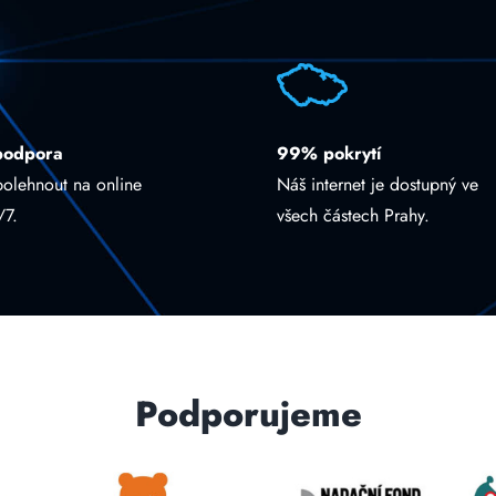
podpora
99% pokrytí
polehnout na online
Náš internet je dostupný ve
/7.
všech částech Prahy.
Podporujeme