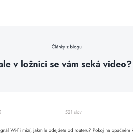
Články z blogu
 ale v ložnici se vám seká video
5
521 slov
e signál Wi-Fi mizí, jakmile odejdete od routeru? Pokoj na opačném