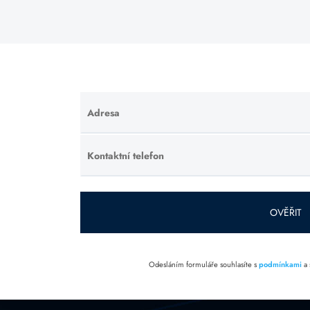
Adresa
Ponechte
toto pole
prázdné.
Kontaktní telefon
Ponechte
toto pole
prázdné.
OVĚŘIT
Odesláním formuláře souhlasíte s
podmínkami
a