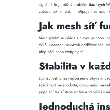
signálu? To je běžný problém
klasických Wi
způsob, jak mít stabilní připojení ve vše
Jak mesh síť f
Mesh systém se skládá z hlavní jednotky (na
Wi-Fi extenderu nevytváří oddělené sítě, a
přepínání nebo ztráty signálu.
Stabilita v ka
Domácnosti dnes nejsou jen o obýváku s ro
každý kout vašeho bytu, domu nebo kanceláře
připojení tak zůstane rychlé a stabilní i v
Jednoduchá inst