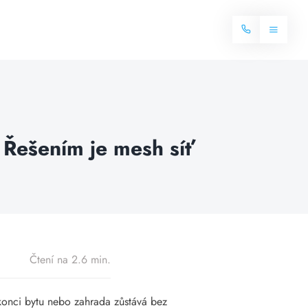
Toggle
Navigat
Domů
Internet
? Řešením je mesh síť
Balíčky internetu
Televize
Více o internetu
Dostupnost
Často hledané dotazy
Blog
Čtení na 2.6 min.
Kontakt
 konci bytu nebo zahrada zůstává bez