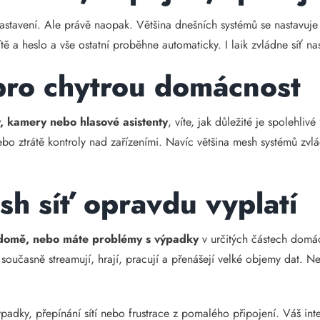
 nastavení. Ale právě naopak. Většina dnešních systémů se nastavu
ítě a heslo a vše ostatní proběhne automaticky. I laik zvládne síť n
 pro chytrou domácnost
y, kamery nebo hlasové asistenty
, víte, jak důležité je spolehlivé
o ztrátě kontroly nad zařízeními. Navíc většina mesh systémů zvlá
h síť opravdu vyplatí
 domě, nebo máte problémy s výpadky
v určitých částech domác
í současně streamují, hrají, pracují a přenášejí velké objemy dat. 
ýpadky, přepínání sítí nebo frustrace z pomalého připojení. Váš i