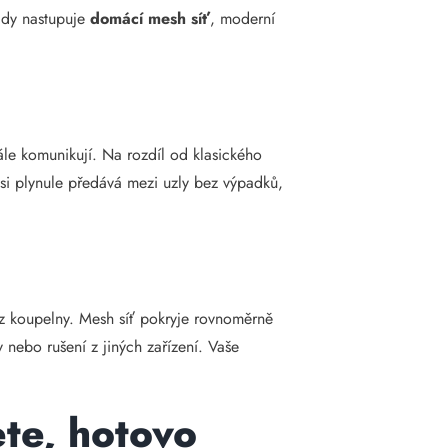
ady nastupuje
domácí mesh síť
, moderní
ále komunikují. Na rozdíl od klasického
í si plynule předává mezi uzly bez výpadků,
 z koupelny. Mesh síť pokryje rovnoměrně
y nebo rušení z jiných zařízení. Vaše
ete, hotovo