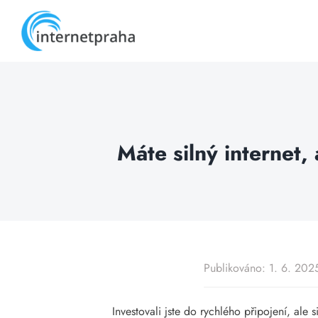
Skip
to
content
Máte silný internet,
Publikováno: 1. 6. 202
Investovali jste do rychlého připojení, al