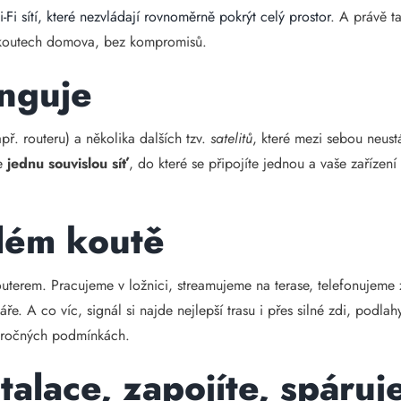
-Fi sítí, které nezvládají rovnoměrně pokrýt celý prostor
. A právě t
ch koutech domova, bez kompromisů.
unguje
př. routeru) a několika dalších tzv.
satelitů
, které mezi sebou neust
le
jednu souvislou síť
, do které se připojíte jednou a vaše zařízen
ždém koutě
uterem. Pracujeme v ložnici, streamujeme na terase, telefonujeme
. A co víc, signál si najde nejlepší trasu i přes silné zdi, podlah
 náročných podmínkách.
alace, zapojíte, spáruj