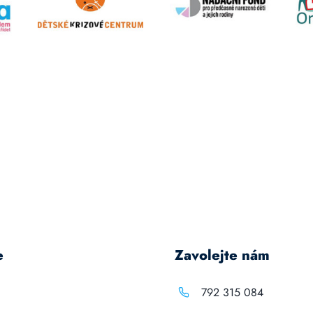
e
Zavolejte nám
792 315 084