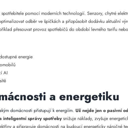
y a spotřebitele pomocí moderních technologií. Senzory, chytré elek
 optimalizovat odběr ve špičkách a přizpůsobit dodávku aktuální v
například přesouvat provoz spotřebičů do období levného tarifu nebo
 dostupné energie
tromobilů
í AI
sítě
mácnosti a energetiku
akým domácnosti přistupují k energiím
.
Už nejde jen o pasivní od
inteligentní správy spotřeby
snižuje náklady, zvyšuje energetic
ektřiny a připravuje domácnosti na budoucí energeticky náročné te