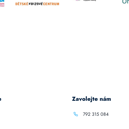
e
Zavolejte nám
792 315 084