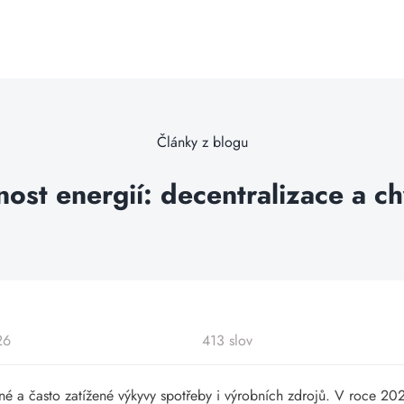
Články z blogu
st energií: decentralizace a chy
26
413 slov
zené a často zatížené výkyvy spotřeby i výrobních zdrojů. V roce 202