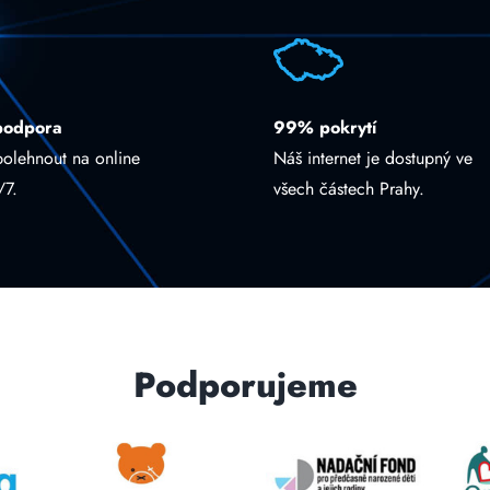
podpora
99% pokrytí
polehnout na online
Náš internet je dostupný ve
/7.
všech částech Prahy.
Podporujeme