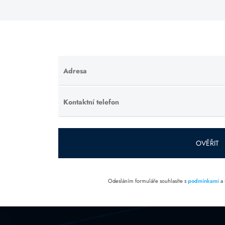
Adresa
Ponechte
toto pole
prázdné.
Kontaktní telefon
Ponechte
toto pole
prázdné.
OVĚŘIT
Odesláním formuláře souhlasíte s
podmínkami
a