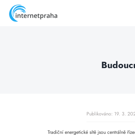
Skip
to
content
Budoucno
Publikováno: 19. 3. 20
Tradiční energetické sítě jsou centrálně ří