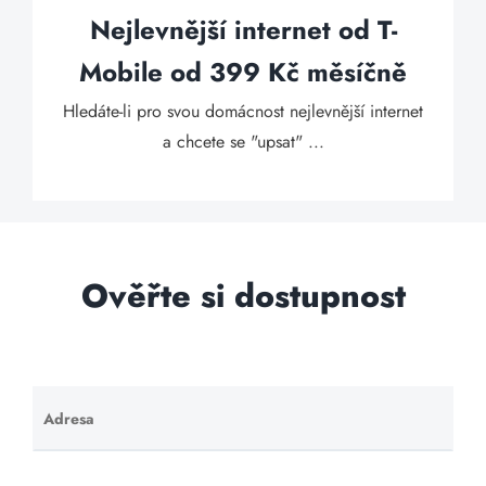
Nejlevnější internet od T-
Mobile od 399 Kč měsíčně
Hledáte-li pro svou domácnost nejlevnější internet
a chcete se "upsat" ...
Ověřte si dostupnost
Adresa
Ponechte
toto pole
prázdné.