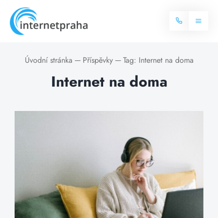
Skip
to
Toggl
content
Naviga
Domů
Úvodní stránka
─
Příspěvky
─
Tag:
Internet na doma
Internet na doma
Internet
Balíčky internetu
Televize
Více o internetu
Dostupnost
Často hledané dotazy
Blog
Kontakt