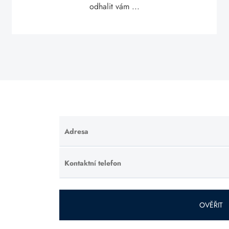
odhalit vám ...
Adresa
Ponechte
toto pole
prázdné.
Kontaktní telefon
Ponechte
toto pole
prázdné.
OVĚŘIT