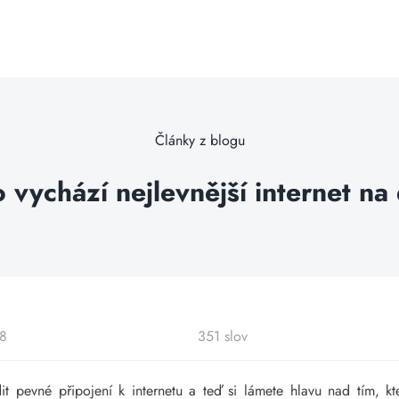
Články z blogu
 vychází nejlevnější internet n
18
351 slov
it pevné připojení k internetu a teď si lámete hlavu nad tím, kt