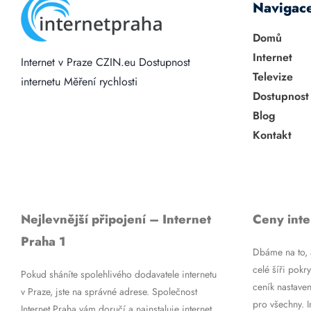
Navigac
Domů
Internet
Internet v Praze
CZIN.eu
Dostupnost
Televize
internetu
Měření rychlosti
Dostupnost
Blog
Kontakt
Nejlevnější připojení – Internet
Ceny inte
Praha 1
Dbáme na to, a
celé šíři pokry
Pokud sháníte spolehlivého dodavatele internetu
ceník nastaven
v Praze, jste na správné adrese. Společnost
pro všechny. 
Internet Praha vám doručí a nainstaluje internet