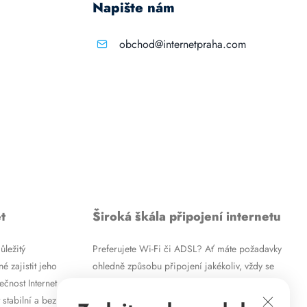
Napište nám
obchod@internetpraha.com
t
Široká škála připojení internetu
ůležitý
Preferujete Wi-Fi či ADSL? Ať máte požadavky
é zajistit jeho
ohledně způsobu připojení jakékoliv, vždy se
ečnost Internet
vám pokusíme vyjít vstříc. Kromě
 stabilní a bez
vysokorychlostního ADSL internetu nabízíme