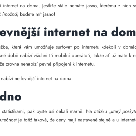
internet na doma. Jestliže stále nemáte jasno, kterému z nich 
už
(možná)
budete mít jasno!
levnější internet na do
užba, která vám umožňuje surfovat po internetu kdekoli v domácn
né době nabízí všichni tři mobilní operátoři, takže ať už máte k 
, že zrovna nenabízí pevné připojení k internetu.
 nabízí nejlevnější internet na doma.
edno
a statistikami, pak byste asi čekali marně. Na otázku
„který poskyt
čnost je totiž taková, že ceny mají nastavené stejně a u internet