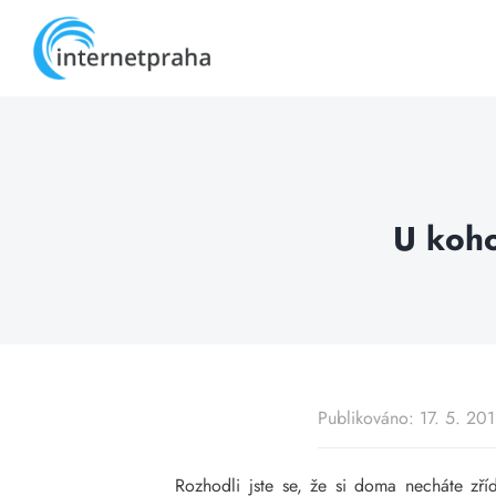
Skip
to
content
U koho
Publikováno: 17. 5. 20
Rozhodli jste se, že si doma necháte zříd