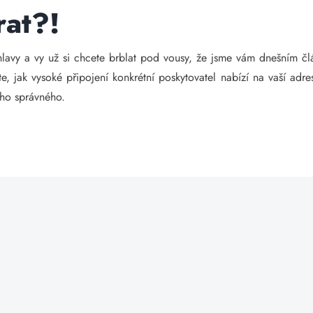
rat?!
 hlavy a vy už si chcete brblat pod vousy, že jsme vám dnešním č
e, jak vysoké připojení konkrétní poskytovatel nabízí na vaší adre
oho správného.