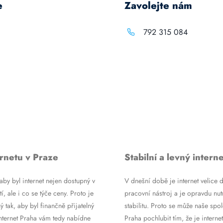
e
Zavolejte nám
792 315 084
rnetu v Praze
Stabilní a levný interne
by byl internet nejen dostupný v
V dnešní době je internet velice d
tí, ale i co se týče ceny. Proto je
pracovní nástroj a je opravdu nutn
ý tak, aby byl finančně přijatelný
stabilitu. Proto se může naše spol
Internet Praha vám tedy nabídne
Praha pochlubit tím, že je internet