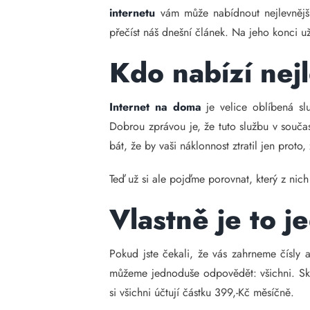
internetu
vám může nabídnout nejlevnější 
přečíst náš dnešní článek. Na jeho konci 
Kdo nabízí nej
Internet na doma
je velice oblíbená sl
Dobrou zprávou je, že tuto službu v součas
bát, že by vaši náklonnost ztratil jen proto
Teď už si ale pojďme porovnat, který z nich
Vlastně je to j
Pokud jste čekali, že vás zahrneme čísly 
můžeme jednoduše odpovědět: všichni. Skute
si všichni účtují částku 399,-Kč měsíčně.