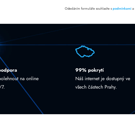
Odesláním formuláře souhlasíte s
podmínkami
a
podpora
99% pokrytí
polehnout na online
Náš internet je dostupný ve
/7.
všech částech Prahy.