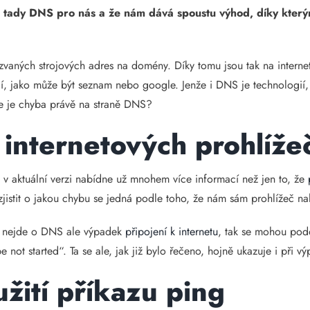
e tady DNS pro nás a že nám dává spoustu výhod, díky kter
kzvaných strojových adres na domény. Díky tomu jsou tak na interne
, jako může být seznam nebo google. Jenže i DNS je technologií,
že je chyba právě na straně DNS?
 internetových prohlíže
v aktuální verzi nabídne už mnohem více informací než jen to, že
jistit o jakou chybu se jedná podle toho, že nám sám prohlížeč nah
yž nejde o DNS ale výpadek
připojení k internetu
, tak se mohou podo
not started“. Ta se ale, jak již bylo řečeno, hojně ukazuje i při vý
žití příkazu ping