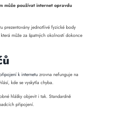
ým může používat internet opravdu
tu prezentovány jednotlivé fyzické body
 která může za špatných okolností dokonce
čů
připojení k internetu
zrovna nefunguje na
lásí, kde se vyskytla chyba.
bné hlášky objevit i tak. Standardně
padcích připojení.