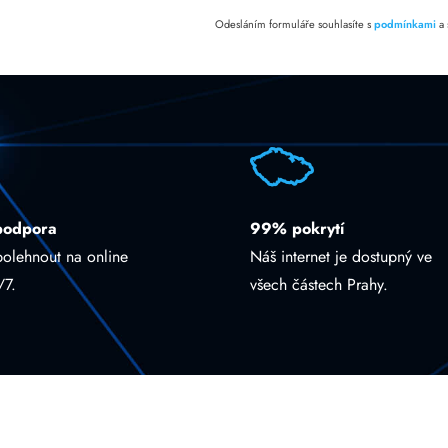
Odesláním formuláře souhlasíte s
podmínkami
a
podpora
99% pokrytí
polehnout na online
Náš internet je dostupný ve
/7.
všech částech Prahy.