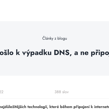
Články z blogu
došlo k výpadku DNS, a ne připoj
22
388 slov
jdůležitějších technologií, které během připojení k intern