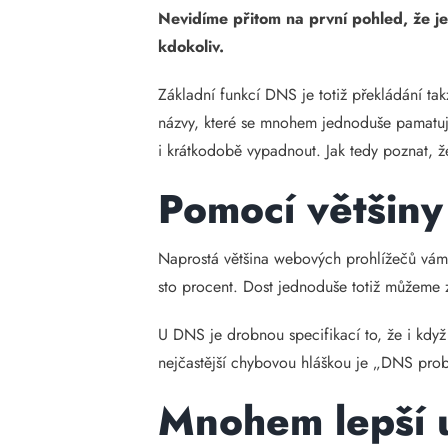
Nevidíme přitom na první pohled, že j
kdokoliv.
Základní funkcí DNS je totiž překládání ta
názvy, které se mnohem jednoduše pamatují
i krátkodobě vypadnout. Jak tedy poznat, 
Pomocí většiny
Naprostá většina webových prohlížečů vám 
sto procent. Dost jednoduše totiž můžeme z
U DNS je drobnou specifikací to, že i kd
nejčastější chybovou hláškou je „DNS probe 
Mnohem lepší u