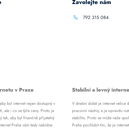
e
Zavolejte nám
792 315 084
rnetu v Praze
Stabilní a levný interne
by byl internet nejen dostupný v
V dnešní době je internet velice d
tí, ale i co se týče ceny. Proto je
pracovní nástroj a je opravdu nutn
ý tak, aby byl finančně přijatelný
stabilitu. Proto se může naše spol
Internet Praha vám tedy nabídne
Praha pochlubit tím, že je internet