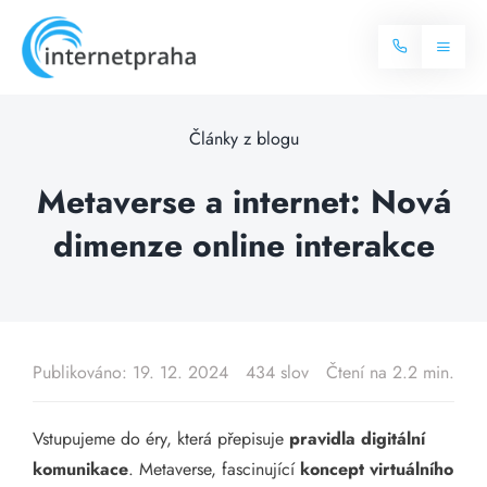
Skip
to
Toggl
content
Naviga
Domů
Články z blogu
Internet
Metaverse a internet: Nová
dimenze online interakce
Balíčky internetu
Televize
Více o internetu
Dostupnost
Často hledané dotazy
Publikováno: 19. 12. 2024
434 slov
Čtení na 2.2 min.
Blog
Vstupujeme do éry, která přepisuje
pravidla digitální
Kontakt
komunikace
. Metaverse, fascinující
koncept virtuálního