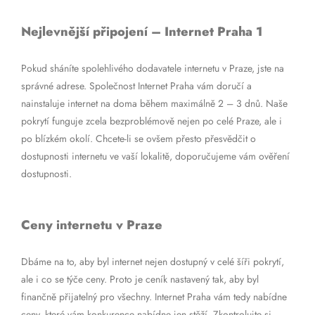
Nejlevnější připojení – Internet Praha 1
Pokud sháníte spolehlivého dodavatele internetu v Praze, jste na
správné adrese. Společnost Internet Praha vám doručí a
nainstaluje internet na doma během maximálně 2 – 3 dnů. Naše
pokrytí funguje zcela bezproblémově nejen po celé Praze, ale i
po blízkém okolí. Chcete-li se ovšem přesto přesvědčit o
dostupnosti internetu ve vaší lokalitě, doporučujeme vám ověření
dostupnosti.
Ceny internetu v Praze
Dbáme na to, aby byl internet nejen dostupný v celé šíři pokrytí,
ale i co se týče ceny. Proto je ceník nastavený tak, aby byl
finančně přijatelný pro všechny. Internet Praha vám tedy nabídne
ceny, které vám konkurence nabídne jen stěží. Zkontrolujte si