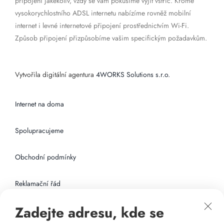
připojení jakékoliv, vždy se vám pokusíme vyjít vstříc. Kromě
vysokorychlostního ADSL internetu nabízíme rovněž mobilní
internet i levné internetové připojení prostřednictvím Wi-Fi.
Způsob připojení přizpůsobíme vašim specifickým požadavkům.
Vytvořila digitální agentura
4WORKS Solutions s.r.o.
Internet na doma
Spolupracujeme
Obchodní podmínky
Reklamační řád
Zadejte adresu, kde se
Připojení k internetu