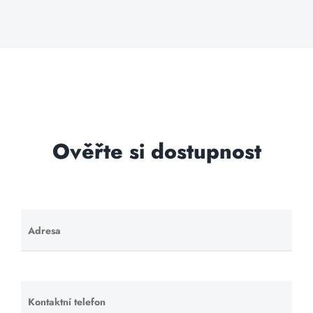
Ověřte si dostupnost
Adresa
Ponechte
toto pole
prázdné.
Kontaktní telefon
Ponechte