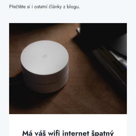
Přečtěte si i ostatní články z blogu.
Má váš wifi internet špatný