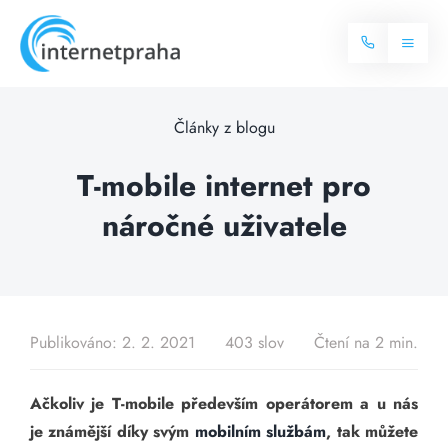
Skip
to
Toggl
content
Naviga
Domů
Články z blogu
Internet
T-mobile internet pro
náročné uživatele
Balíčky internetu
Televize
Více o internetu
Dostupnost
Často hledané dotazy
Publikováno: 2. 2. 2021
403 slov
Čtení na 2 min.
Blog
Ačkoliv je T-mobile především operátorem a u nás
Kontakt
je známější díky svým
mobilním službám
, tak můžete