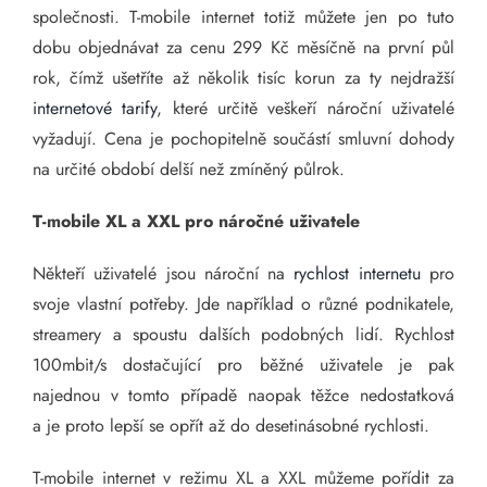
společnosti. T-mobile internet totiž můžete jen po tuto
dobu objednávat za cenu 299 Kč měsíčně na první půl
rok, čímž ušetříte až několik tisíc korun za ty nejdražší
internetové tarify
, které určitě veškeří nároční uživatelé
vyžadují. Cena je pochopitelně součástí smluvní dohody
na určité období delší než zmíněný půlrok.
T-mobile XL a XXL pro náročné uživatele
Někteří uživatelé jsou nároční na
rychlost internetu
pro
svoje vlastní potřeby. Jde například o různé podnikatele,
streamery a spoustu dalších podobných lidí. Rychlost
100mbit/s dostačující pro běžné uživatele je pak
najednou v tomto případě naopak těžce nedostatková
a je proto lepší se opřít až do desetinásobné rychlosti.
T-mobile internet v režimu XL a XXL můžeme pořídit za