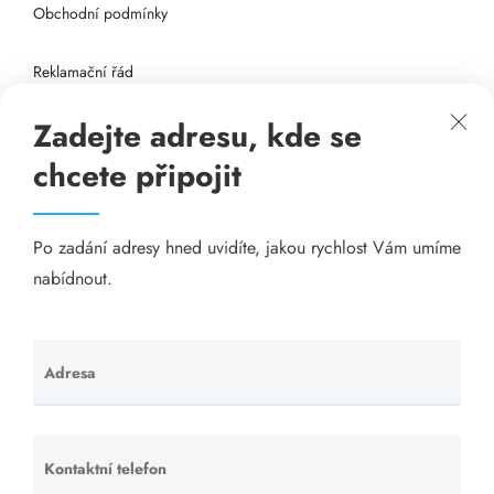
Obchodní podmínky
Reklamační řád
Zadejte adresu, kde se
Připojení k internetu
chcete připojit
Odkazy
Po zadání adresy hned uvidíte, jakou rychlost Vám umíme
Katalog A-seznam.cz
nabídnout.
Matrace - Purtex.sk
Visací zámky - TOKOZ
Adresa
Ponechte
toto pole
Poskytnutí sídla společnosti - YOURFIRM.CZ
prázdné.
Kontaktní telefon
Ponechte
Našim cílem je spokojený zákazník, který má stabilní