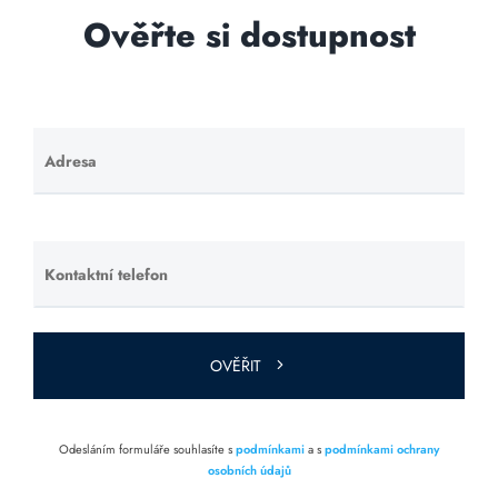
Ověřte si dostupnost
Adresa
Ponechte
toto pole
prázdné.
Kontaktní telefon
Ponechte
toto pole
prázdné.
OVĚŘIT
Odesláním formuláře souhlasíte s
podmínkami
a s
podmínkami ochrany
osobních údajů