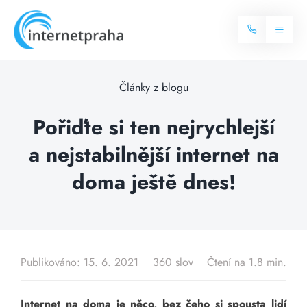
Skip
to
Toggl
content
Naviga
Domů
Články z blogu
Internet
Pořiďte si ten nejrychlejší
a nejstabilnější internet na
Balíčky internetu
Televize
doma ještě dnes!
Více o internetu
Dostupnost
Často hledané dotazy
Blog
Publikováno: 15. 6. 2021
360 slov
Čtení na 1.8 min.
Kontakt
Internet na doma je něco, bez čeho si spousta lidí