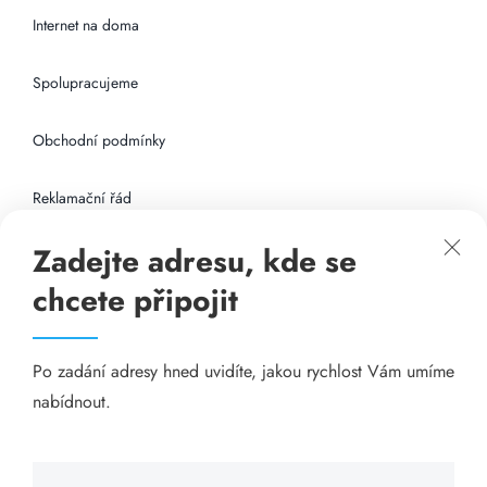
Internet na doma
Spolupracujeme
Obchodní podmínky
Reklamační řád
Zadejte adresu, kde se
Připojení k internetu
chcete připojit
Odkazy
Po zadání adresy hned uvidíte, jakou rychlost Vám umíme
Katalog A-seznam.cz
nabídnout.
Matrace - Purtex.sk
Visací zámky - TOKOZ