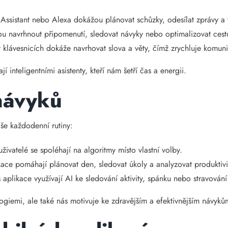
 Assistant nebo Alexa dokážou plánovat schůzky, odesílat zprávy a
 navrhnout připomenutí, sledovat návyky nebo optimalizovat cest
 klávesnicích dokáže navrhovat slova a věty, čímž zrychluje komuni
í inteligentními asistenty, kteří nám šetří čas a energii.
návyků
še každodenní rutiny:
živatelé se spoléhají na algoritmy místo vlastní volby.
ace pomáhají plánovat den, sledovat úkoly a analyzovat produktivi
s aplikace využívají AI ke sledování aktivity, spánku nebo stravová
logiemi, ale také nás motivuje ke zdravějším a efektivnějším návyků