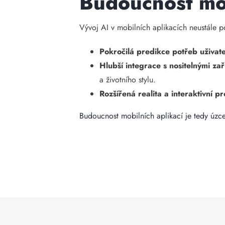
Budoucnost mob
Vývoj AI v mobilních aplikacích neustále 
Pokročilá predikce potřeb uživat
Hlubší integrace s nositelnými zař
a životního stylu.
Rozšířená realita a interaktivní pr
Budoucnost mobilních aplikací je tedy úzce