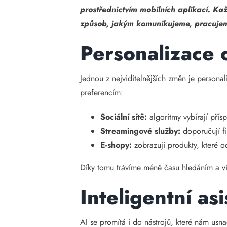
prostřednictvím mobilních aplikací. K
způsob, jakým komunikujeme, pracujem
Personalizace 
Jednou z nejviditelnějších změn je person
preferencím:
Sociální sítě:
algoritmy vybírají přísp
Streamingové služby:
doporučují fi
E-shopy:
zobrazují produkty, které 
Díky tomu trávíme méně času hledáním a ví
Inteligentní as
AI se promítá i do nástrojů, které nám usn