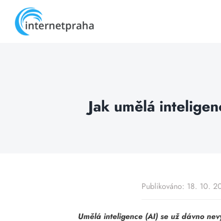
Skip
to
content
Jak umělá intelige
Publikováno: 18. 10. 2
Umělá inteligence (AI) se už dávno nev