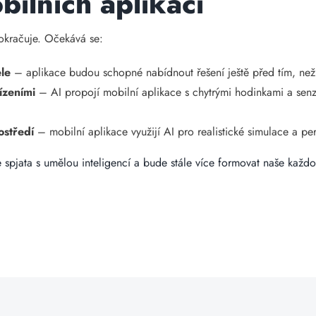
ilních aplikací
pokračuje. Očekává se:
ele
– aplikace budou schopné nabídnout řešení ještě před tím, než
ízeními
– AI propojí mobilní aplikace s chytrými hodinkami a senz
ostředí
– mobilní aplikace využijí AI pro realistické simulace a pe
 spjata s umělou inteligencí a bude stále více formovat naše každ