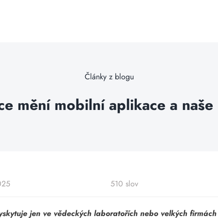
Články z blogu
nce mění mobilní aplikace a naš
025
510 slov
yskytuje jen ve vědeckých laboratořích nebo velkých firmách