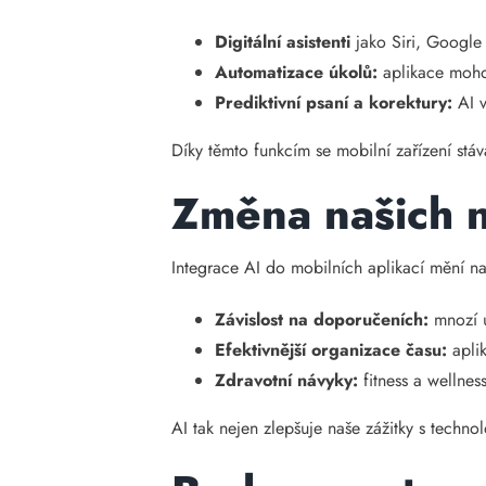
Digitální asistenti
jako Siri, Google
Automatizace úkolů:
aplikace mohou
Prediktivní psaní a korektury:
AI v
Díky těmto funkcím se mobilní zařízení stávaj
Změna našich 
Integrace AI do mobilních aplikací mění na
Závislost na doporučeních:
mnozí u
Efektivnější organizace času:
aplik
Zdravotní návyky:
fitness a wellnes
AI tak nejen zlepšuje naše zážitky s techno