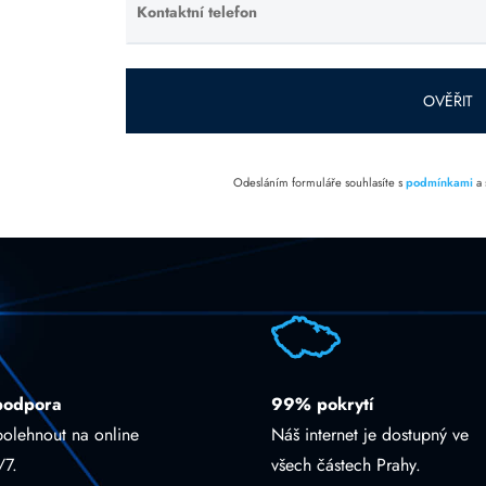
prázdné.
Kontaktní telefon
Ponechte
toto pole
prázdné.
OVĚŘIT
Odesláním formuláře souhlasíte s
podmínkami
a
podpora
99% pokrytí
polehnout na online
Náš internet je dostupný ve
/7.
všech částech Prahy.