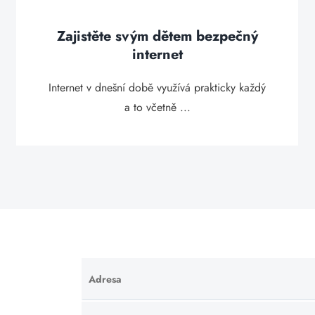
Zajistěte svým dětem bezpečný
internet
Internet v dnešní době využívá prakticky každý
a to včetně ...
Adresa
Ponechte
toto pole