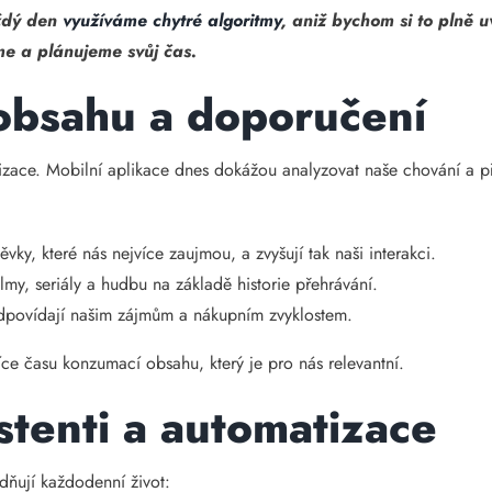
aždý den
využíváme chytré algoritmy
, aniž bychom si to plně 
e a plánujeme svůj čas.
obsahu a doporučení
alizace. Mobilní aplikace dnes dokážou analyzovat naše chování a 
ěvky, které nás nejvíce zaujmou, a zvyšují tak naši interakci.
lmy, seriály a hudbu na základě historie přehrávání.
odpovídají našim zájmům a nákupním zvyklostem.
ce času konzumací obsahu, který je pro nás relevantní.
istenti a automatizace
adňují každodenní život: