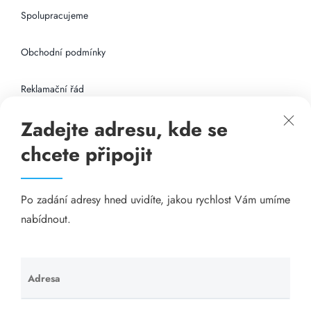
Spolupracujeme
Obchodní podmínky
Reklamační řád
Zadejte adresu, kde se
Připojení k internetu
chcete připojit
Odkazy
Po zadání adresy hned uvidíte, jakou rychlost Vám umíme
Katalog A-seznam.cz
nabídnout.
Matrace - Purtex.sk
Visací zámky - TOKOZ
Adresa
Ponechte
toto pole
Poskytnutí sídla společnosti - YOURFIRM.CZ