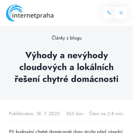
Skip
to
Toggl
content
Naviga
Domů
Články z blogu
Internet
Výhody a nevýhody
cloudových a lokálních
Balíčky internetu
Televize
řešení chytré domácnosti
Více o internetu
Dostupnost
Často hledané dotazy
Blog
Publikováno: 18. 7. 2025
553 slov
Čtení na 2.8 min.
Kontakt
Při
budování chytré domácnosti
dnes stojíte před zásadní