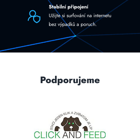
Stabilní připojení
Užijte si surfování na internetu
bez výpadků a poruch.
Podporujeme