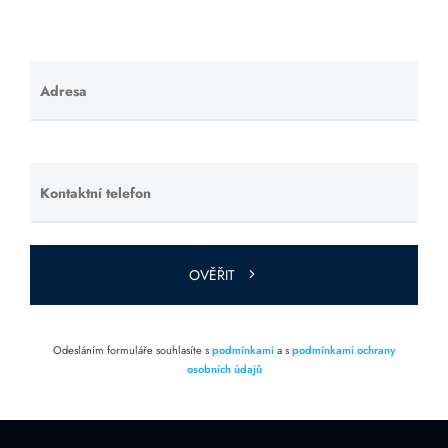
Adresa
Ponechte
toto pole
prázdné.
Kontaktní telefon
Ponechte
toto pole
prázdné.
OVĚŘIT
Odesláním formuláře souhlasíte s
podmínkami
a s
podmínkami ochrany
osobních údajů