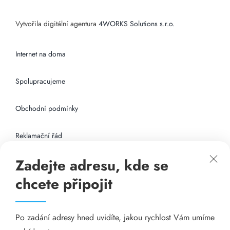
Vytvořila digitální agentura
4WORKS Solutions s.r.o.
Internet na doma
Spolupracujeme
Obchodní podmínky
Reklamační řád
Zadejte adresu, kde se
Připojení k internetu
chcete připojit
Odkazy
Po zadání adresy hned uvidíte, jakou rychlost Vám umíme
Katalog A-seznam.cz