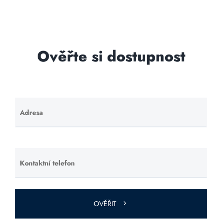
Ověřte si dostupnost
Adresa
Ponechte
toto pole
prázdné.
Kontaktní telefon
Ponechte
toto pole
prázdné.
OVĚŘIT