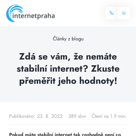
Skip
to
Toggl
content
Naviga
Domů
Články z blogu
Internet
Zdá se vám, že nemáte
stabilní internet? Zkuste
Balíčky internetu
Televize
přeměřit jeho hodnoty!
Více o internetu
Dostupnost
Často hledané dotazy
Blog
Publikováno: 23. 8. 2022
389 slov
Čtení na 1.9 min.
Kontakt
Pokud máte stabilní internet tak rozhodně není co