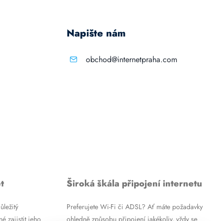
Napište nám
obchod@internetpraha.com
t
Široká škála připojení internetu
ůležitý
Preferujete Wi-Fi či ADSL? Ať máte požadavky
é zajistit jeho
ohledně způsobu připojení jakékoliv, vždy se