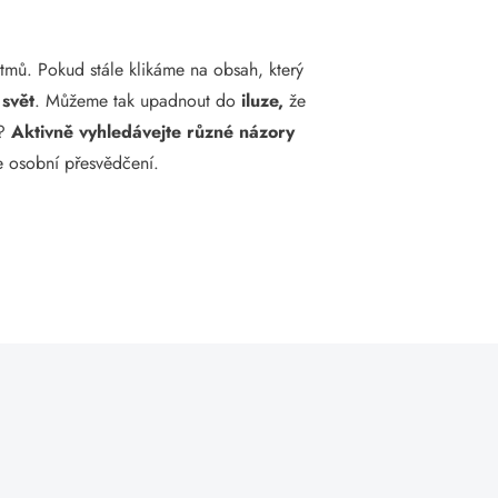
itmů. Pokud stále klikáme na obsah, který
 svět
. Můžeme tak upadnout do
iluze,
že
t?
Aktivně vyhledávejte různé názory
e osobní přesvědčení.