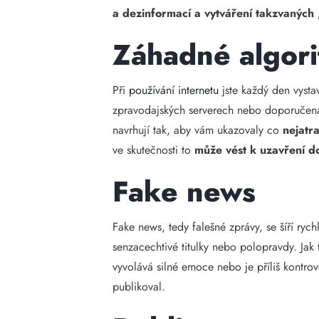
a dezinformací a vytváření takzvaných
Záhadné algor
Při
používání internetu
jste každý den vystav
zpravodajských serverech nebo doporučená v
navrhují tak, aby vám ukazovaly co
nejatr
ve skutečnosti to
může vést k uzavření d
Fake news
Fake news, tedy falešné zprávy, se šíří rych
senzacechtivé titulky nebo polopravdy. Ja
vyvolává silné emoce nebo je příliš kontro
publikoval.