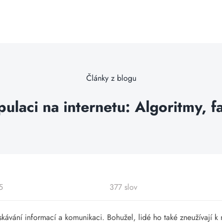
Články z blogu
pulaci na internetu: Algoritmy, 
5
377 slov
ískávání informací a komunikaci. Bohužel, lidé ho také zneužívají k