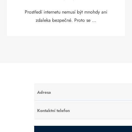
Prostředí internetu nemusí být mnohdy ani
zdaleka bezpečné. Proto se ...
Adresa
Ponechte
toto pole
prázdné.
Kontaktní telefon
Ponechte
toto pole
prázdné.