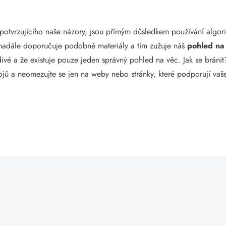
e potvrzujícího naše názory, jsou přímým důsledkem používání algor
nadále doporučuje podobné materiály a tím zužuje náš
pohled na
divé a že existuje pouze jeden správný pohled na věc. Jak se bráni
ojů a neomezujte se jen na weby nebo stránky, které podporují vaš