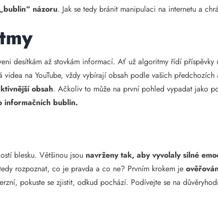
 „bublin“ názoru
. Jak se tedy bránit manipulaci na internetu a ch
itmy
eni desítkám až stovkám informací. Ať už algoritmy řídí příspěvky n
idea na YouTube, vždy vybírají obsah podle vašich předchozích akti
aktivnější obsah
. Ačkoliv to může na první pohled vypadat jako po
o informačních bublin.
lostí blesku. Většinou jsou
navrženy tak, aby vyvolaly silné emo
k tedy rozpoznat, co je pravda a co ne? Prvním krokem je
ověřován
verzní, pokuste se zjistit, odkud pochází. Podívejte se na důvěryho