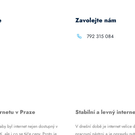
e
Zavolejte nám
792 315 084
rnetu v Praze
Stabilní a levný interne
by byl internet nejen dostupný v
V dnešní době je internet velice d
tí, ale i co se týče ceny. Proto je
pracovní nástroj a je opravdu nutn