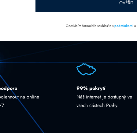
OVĚŘIT
Odesláním formuláře souhlasíte s
podmínkami
a
podpora
99% pokrytí
polehnout na online
Náš internet je dostupný ve
/7.
všech částech Prahy.