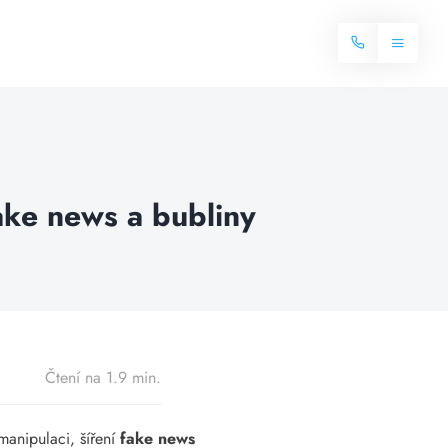
Toggle
Navigat
Domů
Internet
fake news a bubliny
Balíčky internetu
Televize
Více o internetu
Dostupnost
Často hledané dotazy
Blog
Čtení na 1.9 min.
Kontakt
 manipulaci, šíření
fake news