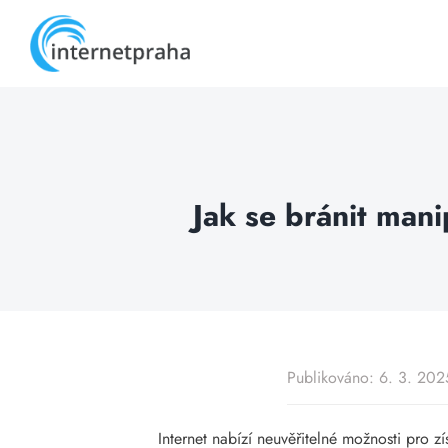
Skip
to
content
Jak se bránit mani
Publikováno: 6. 3. 202
Internet nabízí neuvěřitelné možnosti pro z