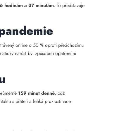
 6 hodinám a 37 minutám
. To představuje
 pandemie
 strávený online o 50 % oproti předchozímu
amatický nárůst byl způsoben opatřeními
su
h průměrně
159 minut denně
, což
aktu s přáteli a lehká prokrastinace.