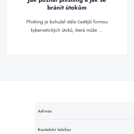
bránit útokům
Phishing je bohužel stále častější formou
kybernetických útoků, která může ...
Adresa
Ponechte
toto pole
prázdné.
Kontaktní telefon
Ponechte