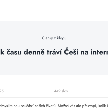
Články z blogu
ik času denně tráví Češi na inter
025
449 slov
odmyslitelnou součástí našich životů. Možná vás ale překvapí, koli