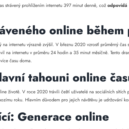
as strávený prohlížením internetu 397 minut denně, což
odpovídá
tráveného online během
ý na internetu výrazně zvýšil. V březnu 2020 vzrostl průměrný čas
ávil na internetu v průměru 24 hodin a 35 minut měsíčně. Tento dr
i více času doma.
Hlavní tahouni online ča
nline životě. V roce 2020 trávili čeští uživatelé na sociálních sítíc
hozímu roku. Hlavním důvodem pro jejich návštěvu je udržování kont
ící: Generace online