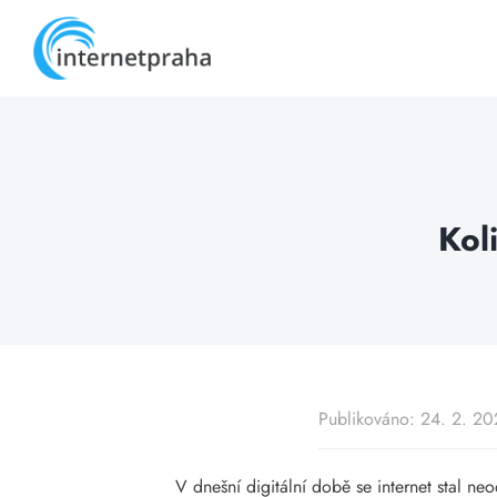
Skip
to
content
Kol
Publikováno: 24. 2. 2
V dnešní digitální době se internet stal ne