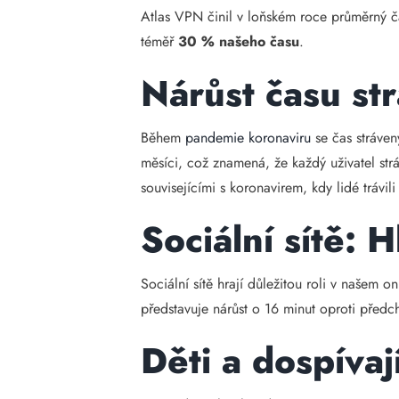
Atlas VPN činil v loňském roce průměrný č
téměř
30 % našeho času
.
Nárůst času s
Během
pandemie koronaviru
se čas stráven
měsíci, což znamená, že každý uživatel str
souvisejícími s koronavirem, kdy lidé trávil
Sociální sítě: 
Sociální sítě hrají důležitou roli v našem o
představuje nárůst o 16 minut oproti předc
Děti a dospívaj