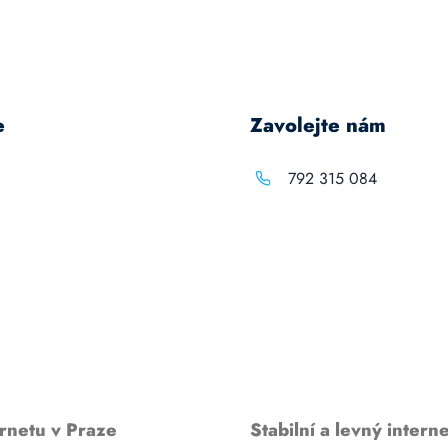
e
Zavolejte nám
792 315 084
rnetu v Praze
Stabilní a levný interne