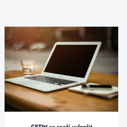
CETIN se snaží vylepšit