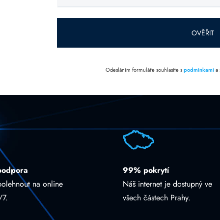
toto pole
prázdné.
OVĚŘIT
Odesláním formuláře souhlasíte s
podmínkami
a
podpora
99% pokrytí
polehnout na online
Náš internet je dostupný ve
/7.
všech částech Prahy.