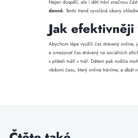
Nejen dospělí, ale i děti tráví značnou čá
denně
. Tento trend vyvolává obavy ohledně 
Jak efektivněji
Abychom lépe využili čas strávený online, je
a omezovat čas strávený na sociálních sítích
s přáteli tváří v tvář. Dětem pak rodiče mo
vědomi času, který online trávíme, a dbát n
Čtěte také