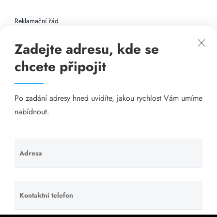
Reklamační řád
Zadejte adresu, kde se
Připojení k internetu
chcete připojit
Odkazy
Po zadání adresy hned uvidíte, jakou rychlost Vám umíme
Katalog A-seznam.cz
nabídnout.
Matrace - Purtex.sk
Visací zámky - TOKOZ
Adresa
Ponechte
toto pole
Poskytnutí sídla společnosti - YOURFIRM.CZ
prázdné.
Kontaktní telefon
Ponechte
Našim cílem je spokojený zákazník, který má stabilní
toto pole
levný a rychlý internet, na který se může spolehnout.