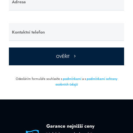
Adresa
Ponechte
toto pole
prázdné.
Kontaktní telefon
Ponechte
toto pole
prázdné.
OVĚŘIT
Odesláním formuláře souhlasíte s
podmínkami
a s
podmínkami ochrany
osobních údajů
Garance nejnižší ceny