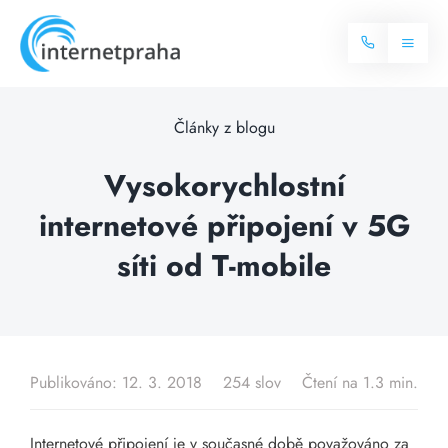
Skip
to
Toggl
content
Naviga
Domů
Články z blogu
Internet
Vysokorychlostní
internetové připojení v 5G
Balíčky internetu
Televize
síti od T-mobile
Více o internetu
Dostupnost
Často hledané dotazy
Blog
Publikováno: 12. 3. 2018
254 slov
Čtení na 1.3 min.
Kontakt
Internetové připojení je v současné době považováno za