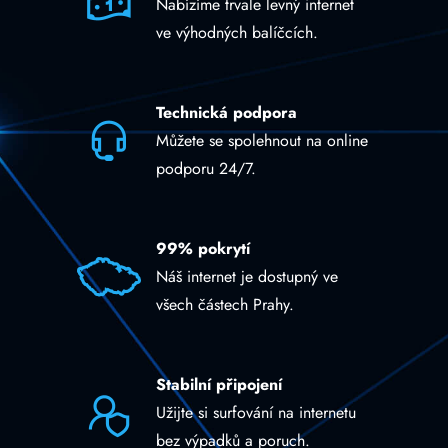
Nabízíme trvale levný internet
ve výhodných balíčcích.
Technická podpora
Můžete se spolehnout na online
podporu 24/7.
99% pokrytí
Náš internet je dostupný ve
všech částech Prahy.
Stabilní připojení
Užijte si surfování na internetu
bez výpadků a poruch.