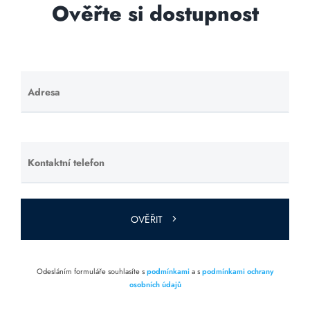
Ověřte si dostupnost
Adresa
Ponechte
toto pole
prázdné.
Kontaktní telefon
Ponechte
toto pole
prázdné.
OVĚŘIT
Odesláním formuláře souhlasíte s
podmínkami
a s
podmínkami ochrany
osobních údajů