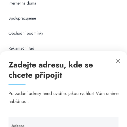
Internet na doma
Spolupracujeme
Obchodní podmínky
Reklamační řád
Zadejte adresu, kde se
Připojení k internetu
chcete připojit
Odkazy
Po zadání adresy hned uvidíte, jakou rychlost Vám umíme
Katalog A-seznam.cz
nabídnout.
Matrace - Purtex.sk
Visací zámky - TOKOZ
Adresa