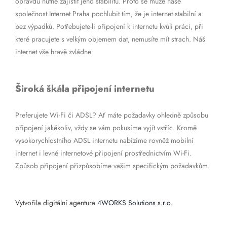
opravdu nutné zajistit jeho stabilitu. Proto se může naše
společnost Internet Praha pochlubit tím, že je internet stabilní a
bez výpadků. Potřebujete-li připojení k internetu kvůli práci, při
které pracujete s velkým objemem dat, nemusíte mít strach. Náš
internet vše hravě zvládne.
Široká škála připojení internetu
Preferujete Wi-Fi či ADSL? Ať máte požadavky ohledně způsobu
připojení jakékoliv, vždy se vám pokusíme vyjít vstříc. Kromě
vysokorychlostního ADSL internetu nabízíme rovněž mobilní
internet i levné internetové připojení prostřednictvím Wi-Fi.
Způsob připojení přizpůsobíme vašim specifickým požadavkům.
Vytvořila digitální agentura
4WORKS Solutions s.r.o.