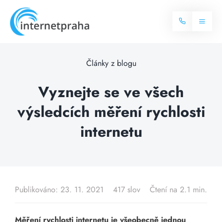
Skip
to
Toggl
content
Naviga
Domů
Články z blogu
Internet
Vyznejte se ve všech
výsledcích měření rychlosti
Balíčky internetu
Televize
internetu
Více o internetu
Dostupnost
Často hledané dotazy
Blog
Publikováno: 23. 11. 2021
417 slov
Čtení na 2.1 min.
Kontakt
Měření rychlosti internetu je všeobecně jednou