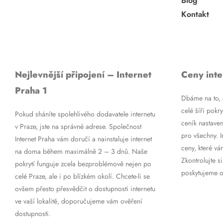
Blog
Kontakt
Nejlevnější připojení – Internet
Ceny inte
Praha 1
Dbáme na to, a
celé šíři pokry
Pokud sháníte spolehlivého dodavatele internetu
ceník nastaven
v Praze, jste na správné adrese. Společnost
pro všechny. 
Internet Praha vám doručí a nainstaluje internet
ceny, které vá
na doma během maximálně 2 – 3 dnů. Naše
Zkontrolujte si
pokrytí funguje zcela bezproblémově nejen po
poskytujeme op
celé Praze, ale i po blízkém okolí. Chcete-li se
ovšem přesto přesvědčit o dostupnosti internetu
ve vaší lokalitě, doporučujeme vám ověření
dostupnosti.