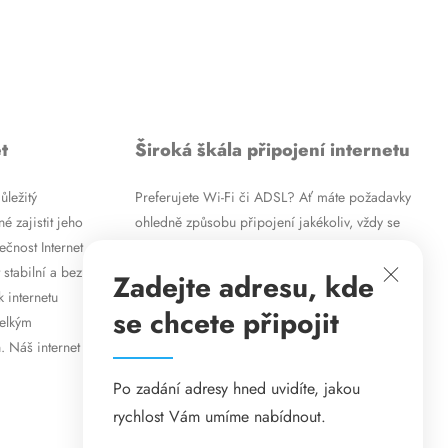
t
Široká škála připojení internetu
ůležitý
Preferujete Wi-Fi či ADSL? Ať máte požadavky
é zajistit jeho
ohledně způsobu připojení jakékoliv, vždy se
ečnost Internet
vám pokusíme vyjít vstříc. Kromě
 stabilní a bez
vysokorychlostního ADSL internetu nabízíme
Zadejte adresu, kde
k internetu
rovněž mobilní internet i levné internetové
se chcete připojit
velkým
připojení prostřednictvím Wi-Fi. Způsob
. Náš internet
připojení přizpůsobíme vašim specifickým
požadavkům.
Po zadání adresy hned uvidíte, jakou
rychlost Vám umíme nabídnout.