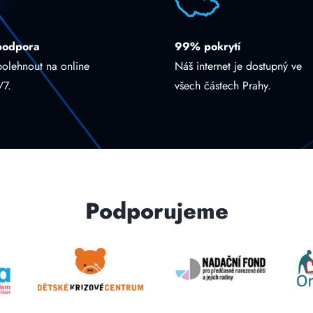
podpora
99% pokrytí
polehnout na online
Náš internet je dostupný ve
/7.
všech částech Prahy.
Podporujeme