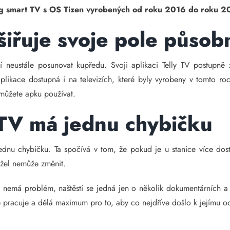
g smart TV s OS Tizen vyrobených od roku 2016 do roku 2
šiřuje svoje pole působ
 neustále posunovat kupředu. Svoji aplikaci Telly TV postupně zp
plikace dostupná i na televizích, které byly vyrobeny v tomto
můžete apku používat.
 TV má jednu chybičku
jednu chybičku. Ta spočívá v tom, že pokud je u stanice více do
užel nemůže změnit.
 nemá problém, naštěstí se jedná jen o několik dokumentárních a 
ně pracuje a dělá maximum pro to, aby co nejdříve došlo k jejímu od