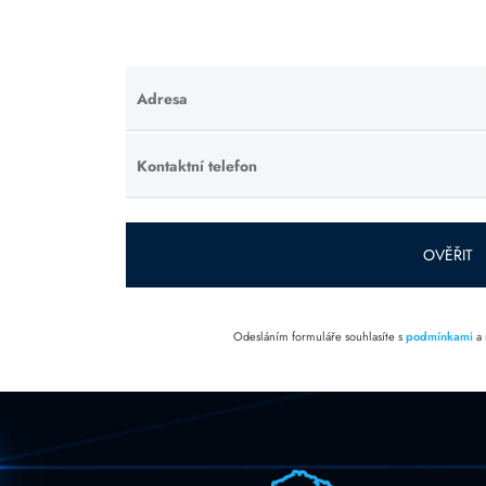
Adresa
Ponechte
toto pole
prázdné.
Kontaktní telefon
Ponechte
toto pole
prázdné.
OVĚŘIT
Odesláním formuláře souhlasíte s
podmínkami
a