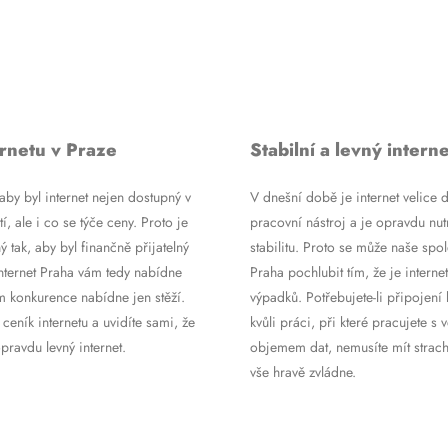
rnetu v Praze
Stabilní a levný interne
by byl internet nejen dostupný v
V dnešní době je internet velice d
tí, ale i co se týče ceny. Proto je
pracovní nástroj a je opravdu nutn
ý tak, aby byl finančně přijatelný
stabilitu. Proto se může naše spol
Internet Praha vám tedy nabídne
Praha pochlubit tím, že je internet
m konkurence nabídne jen stěží.
výpadků. Potřebujete-li připojení 
 ceník internetu a uvidíte sami, že
kvůli práci, při které pracujete s 
ravdu levný internet.
objemem dat, nemusíte mít strach
vše hravě zvládne.