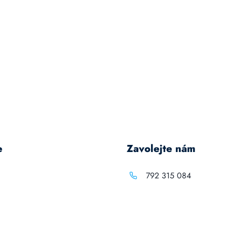
e
Zavolejte nám
792 315 084