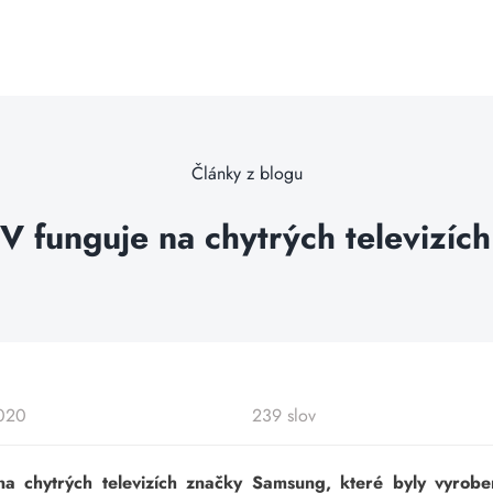
Články z blogu
TV funguje na chytrých televiz
2020
239 slov
na chytrých televizích značky Samsung, které byly vyrob