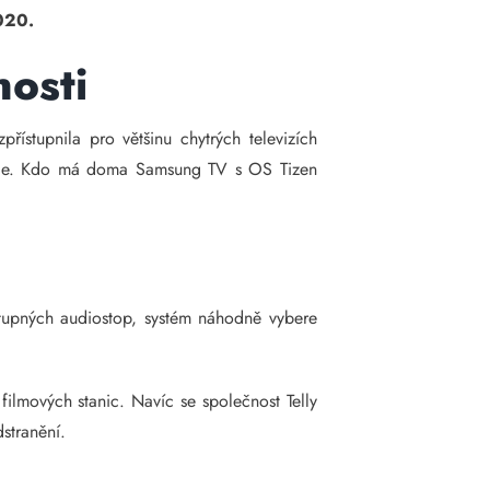
020.
nosti
řístupnila pro většinu chytrých televizích
 roce. Kdo má doma Samsung TV s OS Tizen
stupných audiostop, systém náhodně vybere
filmových stanic. Navíc se společnost Telly
stranění.